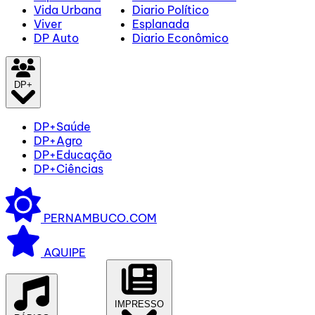
Vida Urbana
Diario Político
Viver
Esplanada
DP Auto
Diario Econômico
DP+
DP+Saúde
DP+Agro
DP+Educação
DP+Ciências
PERNAMBUCO.COM
AQUIPE
IMPRESSO