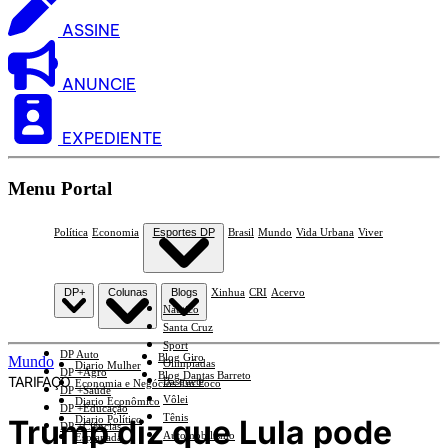
ASSINE
ANUNCIE
EXPEDIENTE
Menu Portal
Política
Economia
Esportes DP
Brasil
Mundo
Vida Urbana
Viver
DP+
Colunas
Blogs
Xinhua
CRI
Acervo
Náutico
Santa Cruz
Sport
DP Auto
Blog Giro
Mundo
Olimpíadas
Diario Mulher
DP +Agro
Blog Dantas Barreto
TARIFAÇO
Basquete
Economia e Negócios Em Foco
DP +Saúde
Vôlei
Diario Econômico
DP +Educação
Tênis
Trump diz que Lula pode
Diario Político
DP +Ciências
Automobilismo
Esplanada