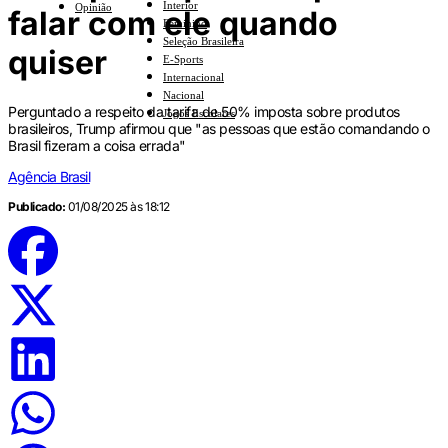
Interior
Opinião
falar com ele quando
Feminino
Seleção Brasileira
quiser
E-Sports
Internacional
Nacional
Perguntado a respeito da tarifa de 50% imposta sobre produtos
Jogos Escolares
brasileiros, Trump afirmou que "as pessoas que estão comandando o
Brasil fizeram a coisa errada"
Agência Brasil
Publicado:
01/08/2025 às 18:12