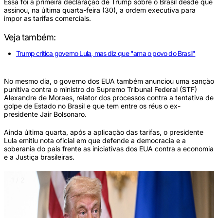
Essa foi a primeira declaração de Trump sobre o Brasil desde que
assinou, na última quarta-feira (30), a ordem executiva para
impor as tarifas comerciais.
Veja também:
Trump critica governo Lula, mas diz que "ama o povo do Brasil"
No mesmo dia, o governo dos EUA também anunciou uma sanção
punitiva contra o ministro do Supremo Tribunal Federal (STF)
Alexandre de Moraes, relator dos processos contra a tentativa de
golpe de Estado no Brasil e que tem entre os réus o ex-
presidente Jair Bolsonaro.
Ainda última quarta, após a aplicação das tarifas, o presidente
Lula emitiu nota oficial em que defende a democracia e a
soberania do país frente as iniciativas dos EUA contra a economia
e a Justiça brasileiras.
1 / 2