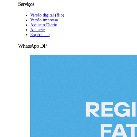
Serviços
Versão digital (flip)
Versão impressa
Assine o Diario
Anuncie
Expediente
WhatsApp DP