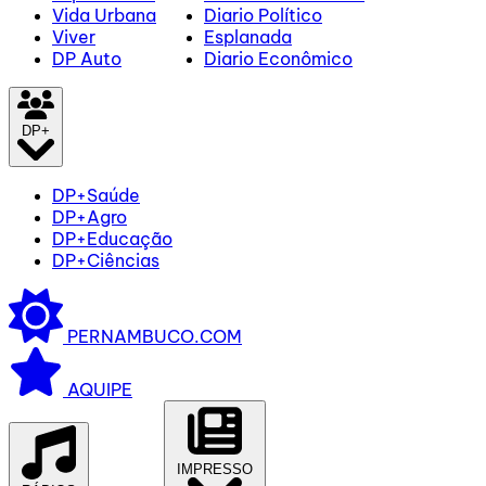
Vida Urbana
Diario Político
Viver
Esplanada
DP Auto
Diario Econômico
DP+
DP+Saúde
DP+Agro
DP+Educação
DP+Ciências
PERNAMBUCO.COM
AQUIPE
IMPRESSO