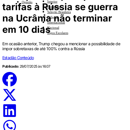
Interior
Opinião
tarifas à Rússia se guerra
Feminino
Seleção Brasileira
na Ucrânia não terminar
E-Sports
Internacional
em 10 dias
Nacional
Jogos Escolares
Em ocasião anterior, Trump chegou a mencionar a possibilidade de
impor sobretaxas de até 100% contra a Rússia
Estadão Conteúdo
Publicado:
29/07/2025 às 16:07