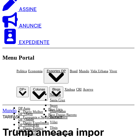
ASSINE
ANUNCIE
EXPEDIENTE
Menu Portal
Política
Economia
Esportes DP
Brasil
Mundo
Vida Urbana
Viver
DP+
Colunas
Blogs
Xinhua
CRI
Acervo
Náutico
Santa Cruz
Sport
DP Auto
Blog Giro
Mundo
Olimpíadas
Diario Mulher
DP +Agro
Blog Dantas Barreto
TARIFAS
Basquete
Economia e Negócios Em Foco
DP +Saúde
Vôlei
Diario Econômico
DP +Educação
Tênis
Trump ameaça impor
Diario Político
DP +Ciências
Automobilismo
Esplanada