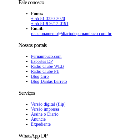
Fale conosco
Fones:
+ 55 81 3320-2020
+ 55 81 9 9217-0191
Email:
relacionamento@diariodepernambuco.com.br
Nossos portais
Pernambuco.com
Esportes DP
Rádio Clube WEB
Rádio Clube PE
Blog Giro
Blog Dantas Barreto
Serviços
Versão digital (flip)
Versão impressa
Assine o Diario
Anuncie
Expediente
WhatsApp DP