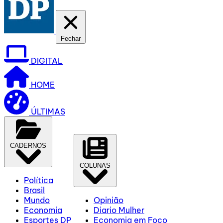
Fechar
DIGITAL
HOME
ÚLTIMAS
CADERNOS
COLUNAS
Política
Brasil
Mundo
Opinião
Economia
Diario Mulher
Esportes DP
Economia em Foco