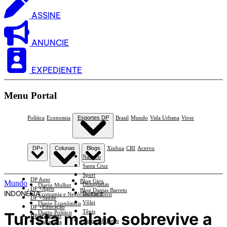
ASSINE
ANUNCIE
EXPEDIENTE
Menu Portal
Política
Economia
Esportes DP
Brasil
Mundo
Vida Urbana
Viver
DP+
Colunas
Blogs
Xinhua
CRI
Acervo
Náutico
Santa Cruz
Sport
DP Auto
Blog Giro
Mundo
Olimpíadas
Diario Mulher
DP +Agro
Blog Dantas Barreto
INDONÉSIA
Basquete
Economia e Negócios Em Foco
DP +Saúde
Vôlei
Diario Econômico
DP +Educação
Tênis
Turista malaio sobrevive a
Diario Político
DP +Ciências
Automobilismo
Esplanada