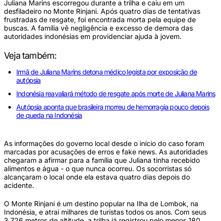
Juliana Marins escorregou durante a trilha e caiu em um
desfiladeiro no Monte Rinjani. Após quatro dias de tentativas
frustradas de resgate, foi encontrada morta pela equipe de
buscas. A família vê negligência e excesso de demora das
autoridades indonésias em providenciar ajuda à jovem.
Veja também:
Irmã de Juliana Marins detona médico legista por exposição de
autópsia
Indonésia reavaliará método de resgate após morte de Juliana Marins
Autópsia aponta que brasileira morreu de hemorragia pouco depois
de queda na Indonésia
As informações do governo local desde o início do caso foram
marcadas por acusações de erros e fake news. As autoridades
chegaram a afirmar para a família que Juliana tinha recebido
alimentos e água - o que nunca ocorreu. Os socorristas só
alcançaram o local onde ela estava quatro dias depois do
acidente.
O Monte Rinjani é um destino popular na Ilha de Lombok, na
Indonésia, e atrai milhares de turistas todos os anos. Com seus
3.726 metros de altitude, a trilha já registrou pelo menos 180