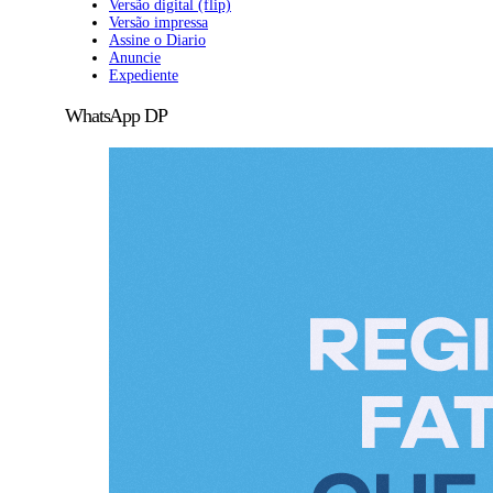
Versão digital (flip)
Versão impressa
Assine o Diario
Anuncie
Expediente
WhatsApp DP