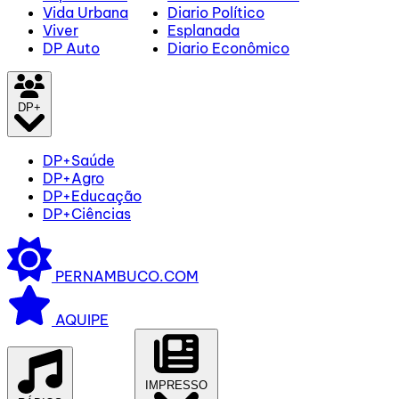
Vida Urbana
Diario Político
Viver
Esplanada
DP Auto
Diario Econômico
DP+
DP+Saúde
DP+Agro
DP+Educação
DP+Ciências
PERNAMBUCO.COM
AQUIPE
IMPRESSO