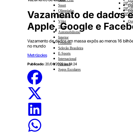
Santa Cruz
Eco
DP +S
Sport
Dia
DP +E
Olimpíadas
Dia
Vazamento de dados e
DP +C
Basquete
Esp
Vôlei
Opi
Apple, Google e Face
Tênis
Automobilismo
Interior
Vazamento de dados em massa expôs ao menos 16 bilhões 
Feminino
no mundo
Seleção Brasileira
E-Sports
Metrópoles
Internacional
Publicado:
20/06/2025 às 14:24
Nacional
Jogos Escolares