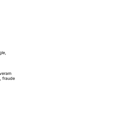
le,
iveram
, fraude