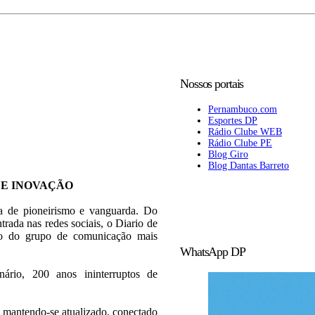
Nossos portais
Pernambuco.com
Esportes DP
Rádio Clube WEB
Rádio Clube PE
Blog Giro
Blog Dantas Barreto
 E INOVAÇÃO
ia de pioneirismo e vanguarda. Do
trada nas redes sociais, o Diario de
rão do grupo de comunicação mais
WhatsApp DP
rio, 200 anos ininterruptos de
 mantendo-se atualizado, conectado