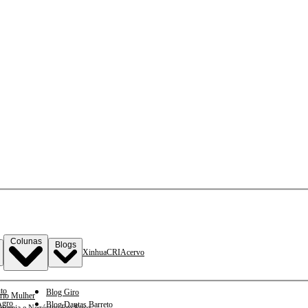
Colunas
Blogs
Xinhua
CRI
Acervo
to
Blog Giro
rio Mulher
gro
Blog Dantas Barreto