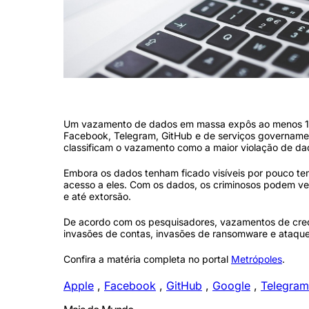
Vazamento de dados expõe bilhões de senhas da Apple, Google e F
Um vazamento de dados em massa expôs ao menos 16 b
Facebook, Telegram, GitHub e de serviços governamen
classificam o vazamento como a maior violação de dad
Embora os dados tenham ficado visíveis por pouco tem
acesso a eles. Com os dados, os criminosos podem ve
e até extorsão.
De acordo com os pesquisadores, vazamentos de cred
invasões de contas, invasões de ransomware e ataqu
Confira a matéria completa no portal
Metrópoles
.
Apple
,
Facebook
,
GitHub
,
Google
,
Telegram