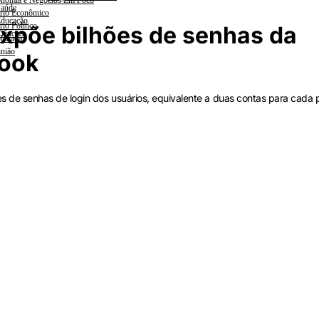
nomia e Negócios Em Foco
aúde
rio Econômico
ducação
rio Político
xpõe bilhões de senhas da
iências
lanada
nião
book
de senhas de login dos usuários, equivalente a duas contas para cada 