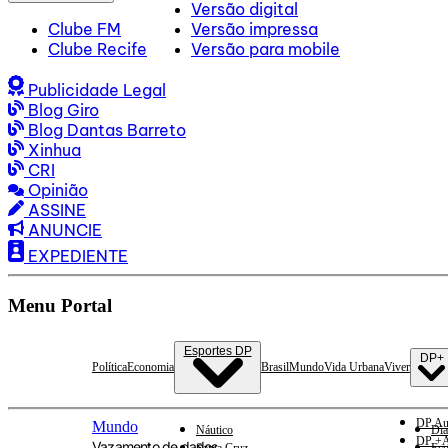
Versão digital
Clube FM
Versão impressa
Clube Recife
Versão para mobile
Publicidade Legal
Blog Giro
Blog Dantas Barreto
Xinhua
CRI
Opinião
ASSINE
ANUNCIE
EXPEDIENTE
Menu Portal
Esportes DP
DP+
Política
Economia
Brasil
Mundo
Vida Urbana
Viver
DP Au
Mundo
Náutico
Dia
DP +A
Vazamento de dados