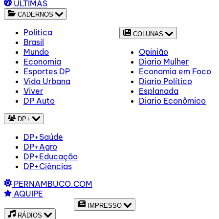
ÚLTIMAS
CADERNOS
Política
COLUNAS
Brasil
Mundo
Opinião
Economia
Diario Mulher
Esportes DP
Economia em Foco
Vida Urbana
Diario Político
Viver
Esplanada
DP Auto
Diario Econômico
DP+
DP+Saúde
DP+Agro
DP+Educação
DP+Ciências
PERNAMBUCO.COM
AQUIPE
IMPRESSO
RÁDIOS