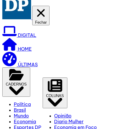
Fechar
DIGITAL
HOME
ÚLTIMAS
CADERNOS
COLUNAS
Política
Brasil
Mundo
Opinião
Economia
Diario Mulher
Esportes DP
Economia em Foco