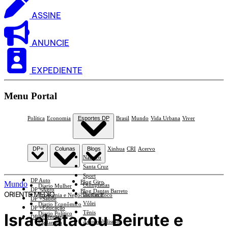
ASSINE
ANUNCIE
EXPEDIENTE
Menu Portal
Política
Economia
Esportes DP
Brasil
Mundo
Vida Urbana
Viver
DP+
Colunas
Blogs
Xinhua
CRI
Acervo
Náutico
Santa Cruz
Sport
DP Auto
Blog Giro
Mundo
Olimpíadas
Diario Mulher
DP +Agro
Blog Dantas Barreto
ORIENTE MÉDIO
Basquete
Economia e Negócios Em Foco
DP +Saúde
Vôlei
Diario Econômico
DP +Educação
Tênis
Israel atacou Beirute e
Diario Político
DP +Ciências
Automobilismo
Esplanada