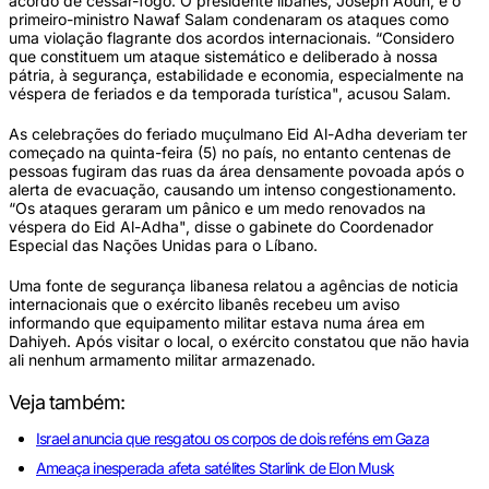
acordo de cessar-fogo. O presidente libanês, Joseph Aoun, e o
primeiro-ministro Nawaf Salam condenaram os ataques como
uma violação flagrante dos acordos internacionais. “Considero
que constituem um ataque sistemático e deliberado à nossa
pátria, à segurança, estabilidade e economia, especialmente na
véspera de feriados e da temporada turística", acusou Salam.
As celebrações do feriado muçulmano Eid Al-Adha deveriam ter
começado na quinta-feira (5) no país, no entanto centenas de
pessoas fugiram das ruas da área densamente povoada após o
alerta de evacuação, causando um intenso congestionamento.
“Os ataques geraram um pânico e um medo renovados na
véspera do Eid Al-Adha", disse o gabinete do Coordenador
Especial das Nações Unidas para o Líbano.
Uma fonte de segurança libanesa relatou a agências de noticia
internacionais que o exército libanês recebeu um aviso
informando que equipamento militar estava numa área em
Dahiyeh. Após visitar o local, o exército constatou que não havia
ali nenhum armamento militar armazenado.
Veja também:
Israel anuncia que resgatou os corpos de dois reféns em Gaza
Ameaça inesperada afeta satélites Starlink de Elon Musk