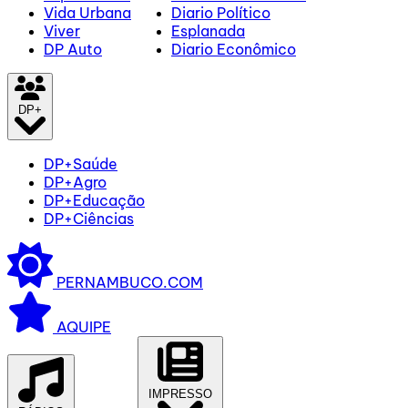
Vida Urbana
Diario Político
Viver
Esplanada
DP Auto
Diario Econômico
DP+
DP+Saúde
DP+Agro
DP+Educação
DP+Ciências
PERNAMBUCO.COM
AQUIPE
IMPRESSO