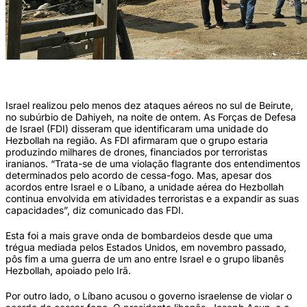
Prédio desabado no local de um ataque aéreo israelense (AFP)
Israel realizou pelo menos dez ataques aéreos no sul de Beirute,
no subúrbio de Dahiyeh, na noite de ontem. As Forças de Defesa
de Israel (FDI) disseram que identificaram uma unidade do
Hezbollah na região. As FDI afirmaram que o grupo estaria
produzindo milhares de drones, financiados por terroristas
iranianos. “Trata-se de uma violação flagrante dos entendimentos
determinados pelo acordo de cessa-fogo. Mas, apesar dos
acordos entre Israel e o Líbano, a unidade aérea do Hezbollah
continua envolvida em atividades terroristas e a expandir as suas
capacidades”, diz comunicado das FDI.
Esta foi a mais grave onda de bombardeios desde que uma
trégua mediada pelos Estados Unidos, em novembro passado,
pôs fim a uma guerra de um ano entre Israel e o grupo libanês
Hezbollah, apoiado pelo Irã.
Por outro lado, o Líbano acusou o governo israelense de violar o