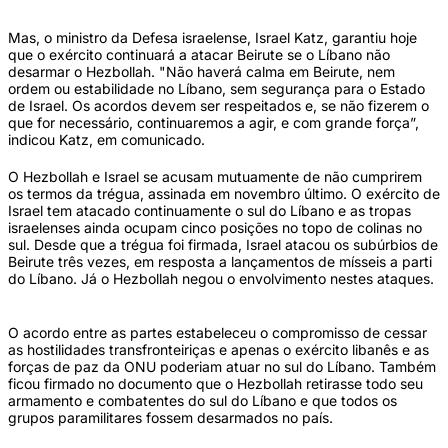
Mas, o ministro da Defesa israelense, Israel Katz, garantiu hoje
que o exército continuará a atacar Beirute se o Líbano não
desarmar o Hezbollah. "Não haverá calma em Beirute, nem
ordem ou estabilidade no Líbano, sem segurança para o Estado
de Israel. Os acordos devem ser respeitados e, se não fizerem o
que for necessário, continuaremos a agir, e com grande força”,
indicou Katz, em comunicado.
O Hezbollah e Israel se acusam mutuamente de não cumprirem
os termos da trégua, assinada em novembro último. O exército de
Israel tem atacado continuamente o sul do Líbano e as tropas
israelenses ainda ocupam cinco posições no topo de colinas no
sul. Desde que a trégua foi firmada, Israel atacou os subúrbios de
Beirute três vezes, em resposta a lançamentos de mísseis a parti
do Líbano. Já o Hezbollah negou o envolvimento nestes ataques.
O acordo entre as partes estabeleceu o compromisso de cessar
as hostilidades transfronteiriças e apenas o exército libanês e as
forças de paz da ONU poderiam atuar no sul do Líbano. Também
ficou firmado no documento que o Hezbollah retirasse todo seu
armamento e combatentes do sul do Líbano e que todos os
grupos paramilitares fossem desarmados no país.