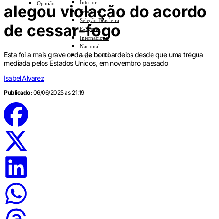
Interior
Opinião
alegou violação do acordo
Feminino
Seleção Brasileira
de cessar-fogo
E-Sports
Internacional
Nacional
Esta foi a mais grave onda de bombardeios desde que uma trégua
Jogos Escolares
mediada pelos Estados Unidos, em novembro passado
Isabel Alvarez
Publicado:
06/06/2025 às 21:19