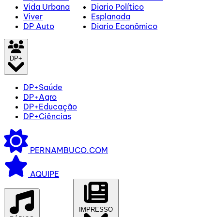
Vida Urbana
Diario Político
Viver
Esplanada
DP Auto
Diario Econômico
DP+
DP+Saúde
DP+Agro
DP+Educação
DP+Ciências
PERNAMBUCO.COM
AQUIPE
IMPRESSO