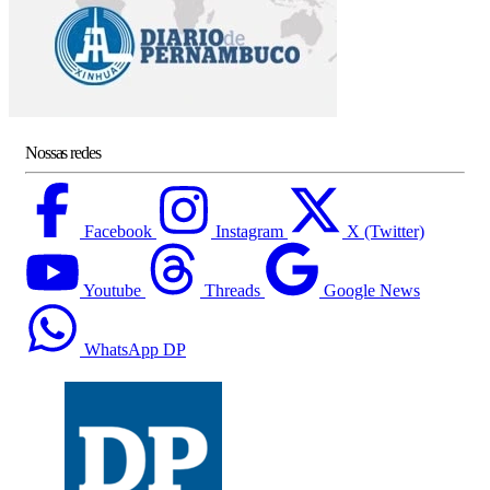
Nossas redes
Facebook
Instagram
X (Twitter)
Youtube
Threads
Google News
WhatsApp DP