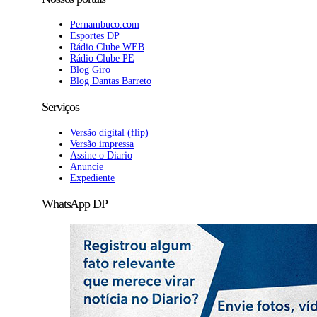
Pernambuco.com
Esportes DP
Rádio Clube WEB
Rádio Clube PE
Blog Giro
Blog Dantas Barreto
Serviços
Versão digital (flip)
Versão impressa
Assine o Diario
Anuncie
Expediente
WhatsApp DP