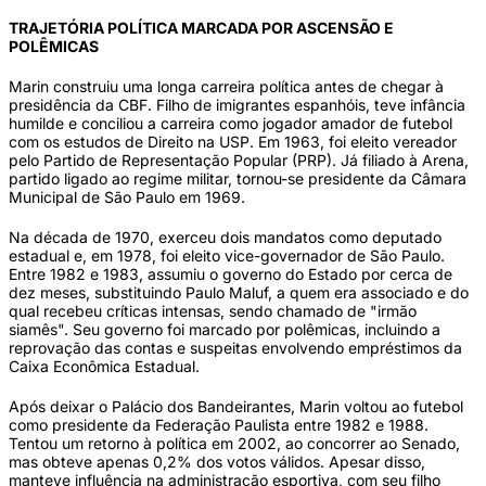
TRAJETÓRIA POLÍTICA MARCADA POR ASCENSÃO E
POLÊMICAS
Marin construiu uma longa carreira política antes de chegar à
presidência da CBF. Filho de imigrantes espanhóis, teve infância
humilde e conciliou a carreira como jogador amador de futebol
com os estudos de Direito na USP. Em 1963, foi eleito vereador
pelo Partido de Representação Popular (PRP). Já filiado à Arena,
partido ligado ao regime militar, tornou-se presidente da Câmara
Municipal de São Paulo em 1969.
Na década de 1970, exerceu dois mandatos como deputado
estadual e, em 1978, foi eleito vice-governador de São Paulo.
Entre 1982 e 1983, assumiu o governo do Estado por cerca de
dez meses, substituindo Paulo Maluf, a quem era associado e do
qual recebeu críticas intensas, sendo chamado de "irmão
siamês". Seu governo foi marcado por polêmicas, incluindo a
reprovação das contas e suspeitas envolvendo empréstimos da
Caixa Econômica Estadual.
Após deixar o Palácio dos Bandeirantes, Marin voltou ao futebol
como presidente da Federação Paulista entre 1982 e 1988.
Tentou um retorno à política em 2002, ao concorrer ao Senado,
mas obteve apenas 0,2% dos votos válidos. Apesar disso,
manteve influência na administração esportiva, com seu filho