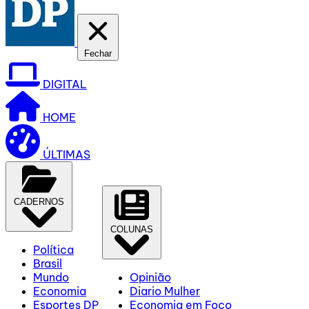
Fechar
DIGITAL
HOME
ÚLTIMAS
CADERNOS
COLUNAS
Política
Brasil
Mundo
Opinião
Economia
Diario Mulher
Esportes DP
Economia em Foco