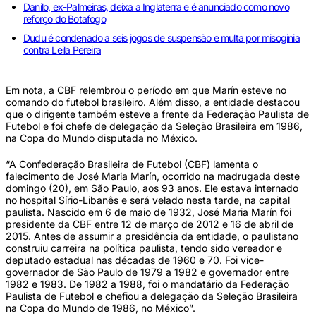
Danilo, ex-Palmeiras, deixa a Inglaterra e é anunciado como novo
reforço do Botafogo
Dudu é condenado a seis jogos de suspensão e multa por misoginia
contra Leila Pereira
Em nota, a CBF relembrou o período em que Marín esteve no
comando do futebol brasileiro. Além disso, a entidade destacou
que o dirigente também esteve a frente da Federação Paulista de
Futebol e foi chefe de delegação da Seleção Brasileira em 1986,
na Copa do Mundo disputada no México.
“A Confederação Brasileira de Futebol (CBF) lamenta o
falecimento de José Maria Marín, ocorrido na madrugada deste
domingo (20), em São Paulo, aos 93 anos. Ele estava internado
no hospital Sírio-Libanês e será velado nesta tarde, na capital
paulista. Nascido em 6 de maio de 1932, José Maria Marín foi
presidente da CBF entre 12 de março de 2012 e 16 de abril de
2015. Antes de assumir a presidência da entidade, o paulistano
construiu carreira na política paulista, tendo sido vereador e
deputado estadual nas décadas de 1960 e 70. Foi vice-
governador de São Paulo de 1979 a 1982 e governador entre
1982 e 1983. De 1982 a 1988, foi o mandatário da Federação
Paulista de Futebol e chefiou a delegação da Seleção Brasileira
na Copa do Mundo de 1986, no México”.