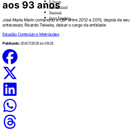
aos 93 anos
E-Sports
Internacional
Nacional
Jogos Escolares
José Maria Marin comandou a CBF entre 2012 e 2015, depois de seu
antecessor, Ricardo Teixeira, deixar o cargo da entidade
Estadão Conteúdo e Metrópoles
Publicado:
20/07/2025 às 09:33