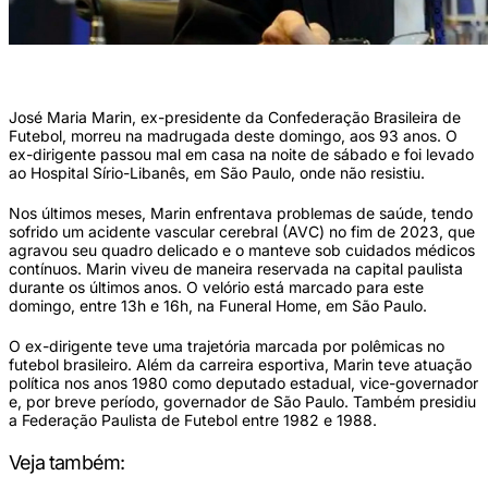
José Maria Marin foi presidente da CBF (Tomaz Silva/Arquivo/Agência Brasil)
José Maria Marin, ex-presidente da Confederação Brasileira de
Futebol, morreu na madrugada deste domingo, aos 93 anos. O
ex-dirigente passou mal em casa na noite de sábado e foi levado
ao Hospital Sírio-Libanês, em São Paulo, onde não resistiu.
Nos últimos meses, Marin enfrentava problemas de saúde, tendo
sofrido um acidente vascular cerebral (AVC) no fim de 2023, que
agravou seu quadro delicado e o manteve sob cuidados médicos
contínuos. Marin viveu de maneira reservada na capital paulista
durante os últimos anos. O velório está marcado para este
domingo, entre 13h e 16h, na Funeral Home, em São Paulo.
O ex-dirigente teve uma trajetória marcada por polêmicas no
futebol brasileiro. Além da carreira esportiva, Marin teve atuação
política nos anos 1980 como deputado estadual, vice-governador
e, por breve período, governador de São Paulo. Também presidiu
a Federação Paulista de Futebol entre 1982 e 1988.
Veja também: