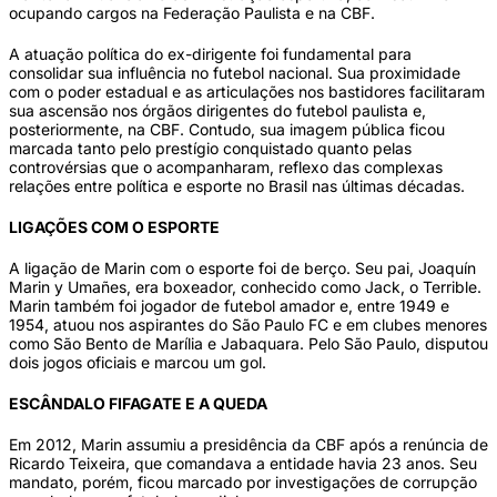
ocupando cargos na Federação Paulista e na CBF.
A atuação política do ex-dirigente foi fundamental para
consolidar sua influência no futebol nacional. Sua proximidade
com o poder estadual e as articulações nos bastidores facilitaram
sua ascensão nos órgãos dirigentes do futebol paulista e,
posteriormente, na CBF. Contudo, sua imagem pública ficou
marcada tanto pelo prestígio conquistado quanto pelas
controvérsias que o acompanharam, reflexo das complexas
relações entre política e esporte no Brasil nas últimas décadas.
LIGAÇÕES COM O ESPORTE
A ligação de Marin com o esporte foi de berço. Seu pai, Joaquín
Marin y Umañes, era boxeador, conhecido como Jack, o Terrible.
Marin também foi jogador de futebol amador e, entre 1949 e
1954, atuou nos aspirantes do São Paulo FC e em clubes menores
como São Bento de Marília e Jabaquara. Pelo São Paulo, disputou
dois jogos oficiais e marcou um gol.
ESCÂNDALO FIFAGATE E A QUEDA
Em 2012, Marin assumiu a presidência da CBF após a renúncia de
Ricardo Teixeira, que comandava a entidade havia 23 anos. Seu
mandato, porém, ficou marcado por investigações de corrupção