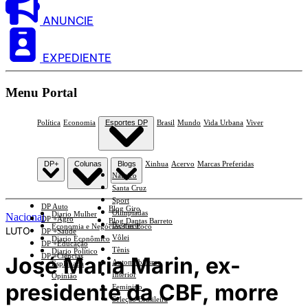
ANUNCIE
EXPEDIENTE
Menu Portal
Política
Economia
Esportes DP
Brasil
Mundo
Vida Urbana
Viver
DP+
Colunas
Blogs
Xinhua
Acervo
Marcas Preferidas
Náutico
Santa Cruz
Sport
DP Auto
Blog Giro
Olimpíadas
Diario Mulher
Nacional
DP +Agro
Blog Dantas Barreto
Basquete
Economia e Negócios Em Foco
LUTO
DP +Saúde
Vôlei
Diario Econômico
DP +Educação
Tênis
Diario Político
DP +Ciências
José Maria Marin, ex-
Automobilismo
Esplanada
Interior
Opinião
presidente da CBF, morre
Feminino
Seleção Brasileira