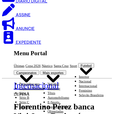
DIARIO DIGITAL
ASSINE
ANUNCIE
EXPEDIENTE
Menu Portal
Últimas
Copa 2026
Náutico
Santa Cruz
Sport
Futebol
Campeonatos
Mais esportes
Interior
Nacional
Internacional
Pernambucano
Voleibol
Internacional
Copa do Nordeste
Basquete
Feminino
Série A
Tênis
DEFESA
Seleção Brasileira
Série B
Automobilismo
Série C
E-Sports
Florentino Pérez banca
Série D
Jogos escolares
Olimpíadas