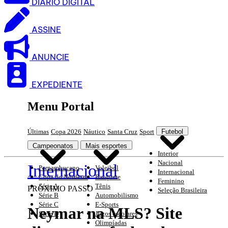
DIARIO DIGITAL
ASSINE
ANUNCIE
EXPEDIENTE
Menu Portal
Últimas
Copa 2026
Náutico
Santa Cruz
Sport
Futebol
Campeonatos
Mais esportes
Interior
Nacional
Internacional
Pernambucano
Voleibol
Internacional
Copa do Nordeste
Basquete
Feminino
Série A
Tênis
PRÓXIMO PASSO
Seleção Brasileira
Série B
Automobilismo
Série C
E-Sports
Neymar na MLS? Site
Série D
Jogos escolares
Olimpíadas