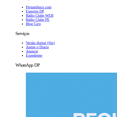
Pernambuco.com
Esportes DP
Rádio Clube WEB
Rádio Clube PE
Blog Giro
Serviços
Versão digital (flip)
Assine o Diario
Anuncie
Expediente
WhatsApp DP