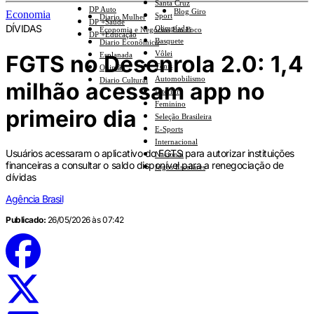
Santa Cruz
DP Auto
Blog Giro
Economia
Sport
Diario Mulher
DP +Saúde
DÍVIDAS
Olimpíadas
Economia e Negócios Em Foco
DP +Educação
Basquete
Diario Econômico
Vôlei
FGTS no Desenrola 2.0: 1,4
Esplanada
Tênis
Opinião
Automobilismo
Diario Cultural
milhão acessam app no
Interior
Feminino
primeiro dia
Seleção Brasileira
E-Sports
Internacional
Usuários acessaram o aplicativo do FGTS para autorizar instituições
Nacional
financeiras a consultar o saldo disponível para a renegociação de
Jogos Escolares
dívidas
Agência Brasil
Publicado:
26/05/2026 às 07:42