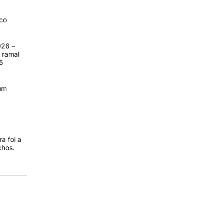
ico
026 –
 ramal
5
 um
a foi a
chos.