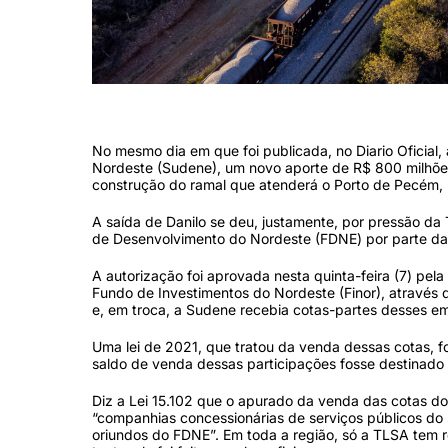
Trecho da Transnordestina (Rafael Vieira/DP Foto)
No mesmo dia em que foi publicada, no Diario Oficial
Nordeste (Sudene), um novo aporte de R$ 800 milhões 
construção do ramal que atenderá o Porto de Pecém, 
A saída de Danilo se deu, justamente, por pressão da
de Desenvolvimento do Nordeste (FDNE) por parte d
A autorização foi aprovada nesta quinta-feira (7) pela
Fundo de Investimentos do Nordeste (Finor), através 
e, em troca, a Sudene recebia cotas-partes desses 
Uma lei de 2021, que tratou da venda dessas cotas, fo
saldo de venda dessas participações fosse destinado
Diz a Lei 15.102 que o apurado da venda das cotas do
“companhias concessionárias de serviços públicos do s
oriundos do FDNE”. Em toda a região, só a TLSA tem r