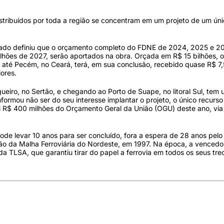
stribuídos por toda a região se concentram em um projeto de um ún
ssado definiu que o orçamento completo do FDNE de 2024, 2025 e 2
lhões de 2027, serão aportados na obra. Orçada em R$ 15 bilhões, o
í, até Pecém, no Ceará, terá, em sua conclusão, recebido quase R$ 7,
iores.
eiro, no Sertão, e chegando ao Porto de Suape, no litoral Sul, tem
ormou não ser do seu interesse implantar o projeto, o único recurso
foi R$ 400 milhões do Orçamento Geral da União (OGU) deste ano, via
ode levar 10 anos para ser concluído, fora a espera de 28 anos pelo
o da Malha Ferroviária do Nordeste, em 1997. Na época, a vencedor
a TLSA, que garantiu tirar do papel a ferrovia em todos os seus tre