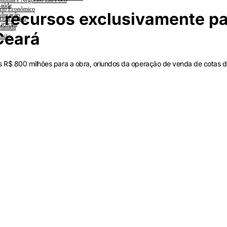
nomia e Negócios Em Foco
aúde
rio Econômico
r recursos exclusivamente p
ducação
rio Político
iências
lanada
Ceará
nião
s R$ 800 milhões para a obra, oriundos da operação de venda de cotas d