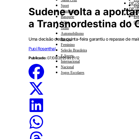
Santa Cruz
Eco
DP +S
Sport
Dia
Sudene volta a aporta
DP +E
Olimpíadas
Dia
DP +C
Basquete
Esp
a Transnordestina do 
Vôlei
Opi
Tênis
Automobilismo
Uma decisão desta quinta-feira garantiu o repasse de mai
Interior
Feminino
Pupi Rosenthal
Seleção Brasileira
E-Sports
Publicado:
07/08/2025 às 21:12
Internacional
Nacional
Jogos Escolares