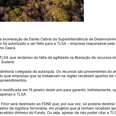
, a exoneração de Danilo Cabral da Superintendência de Desenvolvi
foi autorizado a ser feito para a TLSA – empresa responsável pela
no Ceará.
 TLSA que reclamou da falta de agilidade na liberação de recursos 
a Sudene.
 diretoria colegiada da autarquia. Os recursos são provenientes do a
do qual empresas que se instalavam na região recebiam aportes de 
empreendimentos.
i modificada em 15 janeiro deste ano para garantir, indiretamente, q
 apenas à TLSA.
 Finor será destinado ao FDNE que, por sua vez, só poderia destiná-
etor de logística ferroviária, em projetos que já tenham recebido ap
ecebido dinheiro do Fundo. Ou seja, apesar de não poder citar a TL