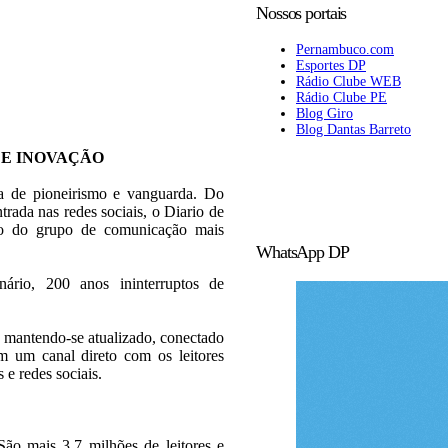
Nossos portais
Pernambuco.com
Esportes DP
Rádio Clube WEB
Rádio Clube PE
Blog Giro
Blog Dantas Barreto
 E INOVAÇÃO
ia de pioneirismo e vanguarda. Do
trada nas redes sociais, o Diario de
rão do grupo de comunicação mais
WhatsApp DP
rio, 200 anos ininterruptos de
 mantendo-se atualizado, conectado
 um canal direto com os leitores
s e redes sociais.
ão mais 3,7 milhões de leitores e