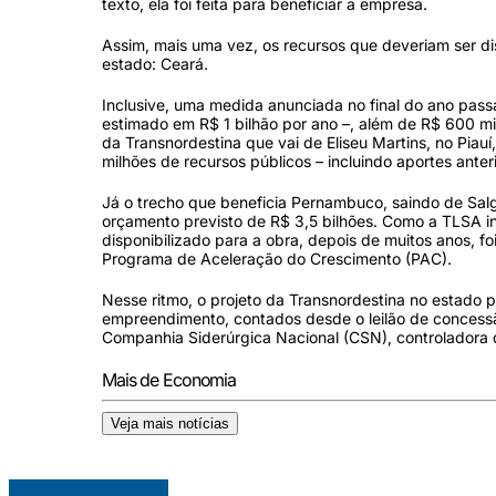
texto, ela foi feita para beneficiar a empresa.
Assim, mais uma vez, os recursos que deveriam ser di
estado: Ceará.
Inclusive, uma medida anunciada no final do ano pa
estimado em R$ 1 bilhão por ano –, além de R$ 600 mi
da Transnordestina que vai de Eliseu Martins, no Piau
milhões de recursos públicos – incluindo aportes anter
Já o trecho que beneficia Pernambuco, saindo de Salgu
orçamento previsto de R$ 3,5 bilhões. Como a TLSA inf
disponibilizado para a obra, depois de muitos anos, 
Programa de Aceleração do Crescimento (PAC).
Nesse ritmo, o projeto da Transnordestina no estado p
empreendimento, contados desde o leilão de concessã
Companhia Siderúrgica Nacional (CSN), controladora d
Mais de Economia
Veja mais notícias