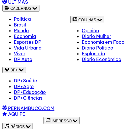
ÚLTIMAS
CADERNOS
Política
COLUNAS
Brasil
Mundo
Opinião
Economia
Diario Mulher
Esportes DP
Economia em Foco
Vida Urbana
Diario Político
Viver
Esplanada
DP Auto
Diario Econômico
DP+
DP+Saúde
DP+Agro
DP+Educação
DP+Ciências
PERNAMBUCO.COM
AQUIPE
IMPRESSO
RÁDIOS