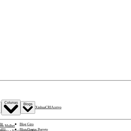
Colunas
Blogs
Xinhua
CRI
Acervo
to
Blog Giro
rio Mulher
gro
Blog Dantas Barreto