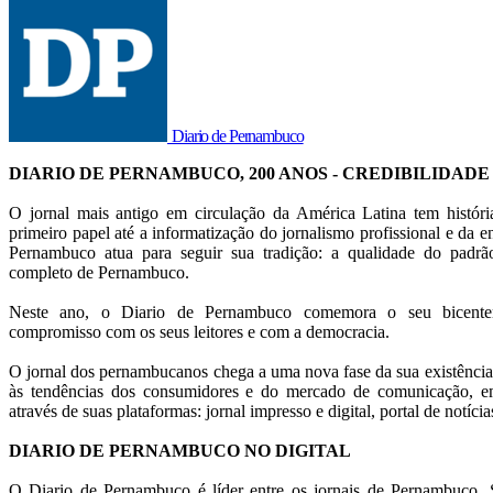
Diario de Pernambuco
DIARIO DE PERNAMBUCO, 200 ANOS - CREDIBILIDADE
O jornal mais antigo em circulação da América Latina tem histór
primeiro papel até a informatização do jornalismo profissional e da en
Pernambuco atua para seguir sua tradição: a qualidade do pad
completo de Pernambuco.
Neste ano, o Diario de Pernambuco comemora o seu bicentená
compromisso com os seus leitores e com a democracia.
O jornal dos pernambucanos chega a uma nova fase da sua existência
às tendências dos consumidores e do mercado de comunicação, em
através de suas plataformas: jornal impresso e digital, portal de notícia
DIARIO DE PERNAMBUCO NO DIGITAL
O Diario de Pernambuco é líder entre os jornais de Pernambuco. S