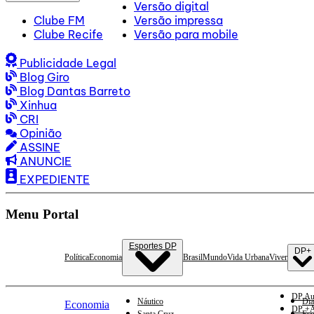
Versão digital
Clube FM
Versão impressa
Clube Recife
Versão para mobile
Publicidade Legal
Blog Giro
Blog Dantas Barreto
Xinhua
CRI
Opinião
ASSINE
ANUNCIE
EXPEDIENTE
Menu Portal
Esportes DP
DP+
Política
Economia
Brasil
Mundo
Vida Urbana
Viver
DP Au
Náutico
Dia
Economia
DP +A