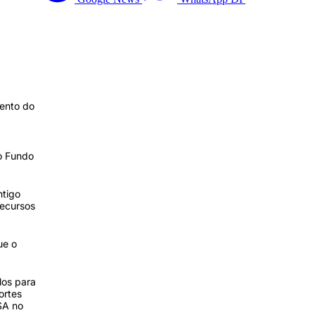
mento do
do Fundo
ntigo
recursos
ue o
los para
ortes
SA no