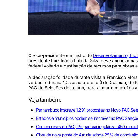
Geraldo Alckmin, vice-presidente do Brasil (Foto: Rafael Vieira/DP Fo
O vice-presidente e ministro do
Desenvolvimento, Indú
presidente Luiz Inácio Lula da Silva deve anunciar 
federal voltado à destinação de recursos para obras e
A declaração foi dada durante visita a Francisco Mor
verbas federais. "Disse ao prefeito (Ildo Gusmão, do
PAC de Seleções deste ano, para ajudar o município a
Veja também:
Pernambuco inscreve 1.291 propostas no Novo PAC Sel
Estados e municípios podem se inscrever no PAC Seleçõ
Com recursos do PAC, Perpart vai regularizar 450 morad
Obra de nova ponte do Arruda atinge 25% de conclusão, 