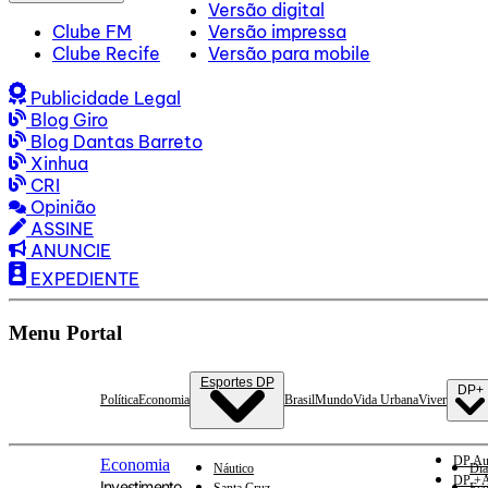
Versão digital
Clube FM
Versão impressa
Clube Recife
Versão para mobile
Publicidade Legal
Blog Giro
Blog Dantas Barreto
Xinhua
CRI
Opinião
ASSINE
ANUNCIE
EXPEDIENTE
Menu Portal
Esportes DP
DP+
Política
Economia
Brasil
Mundo
Vida Urbana
Viver
DP Au
Economia
Náutico
Dia
DP +A
Investimento