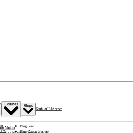
Colunas
Blogs
Xinhua
CRI
Acervo
to
Blog Giro
rio Mulher
gro
Blog Dantas Barreto