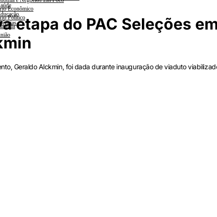
nomia e Negócios Em Foco
aúde
rio Econômico
ducação
rio Político
va etapa do PAC Seleções e
iências
lanada
nião
ckmin
nto, Geraldo Alckmin, foi dada durante inauguração de viaduto viabiliza