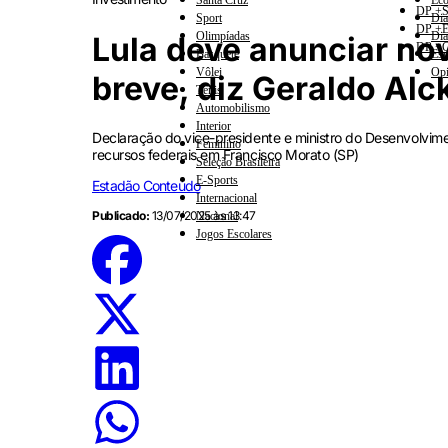
Santa Cruz
Eco
DP +S
Sport
Dia
DP +E
Olimpíadas
Dia
Lula deve anunciar no
DP +C
Basquete
Esp
Vôlei
Opi
breve, diz Geraldo Al
Tênis
Automobilismo
Interior
Declaração do vice-presidente e ministro do Desenvolvime
Feminino
recursos federais em Francisco Morato (SP)
Seleção Brasileira
E-Sports
Estadão Conteúdo
Internacional
Publicado:
13/07/2025 às 13:47
Nacional
Jogos Escolares