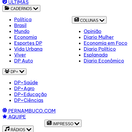
ÚLTIMAS
CADERNOS
Política
COLUNAS
Brasil
Mundo
Opinião
Economia
Diario Mulher
Esportes DP
Economia em Foco
Vida Urbana
Diario Político
Viver
Esplanada
DP Auto
Diario Econômico
DP+
DP+Saúde
DP+Agro
DP+Educação
DP+Ciências
PERNAMBUCO.COM
AQUIPE
IMPRESSO
RÁDIOS