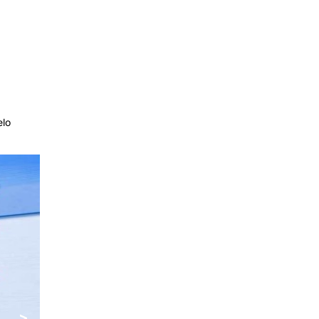
elo
>