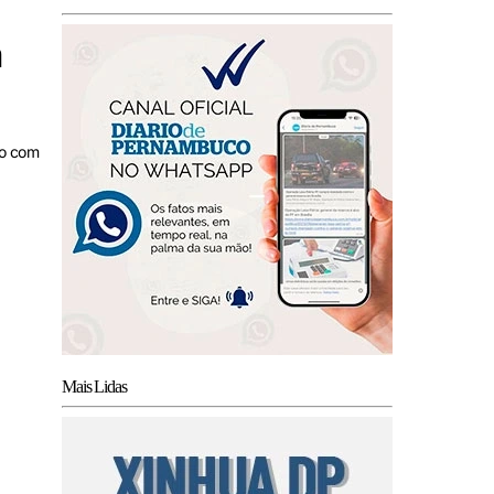
m
do com
Mais Lidas