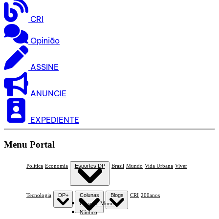
CRI
Opinião
ASSINE
ANUNCIE
EXPEDIENTE
Menu Portal
Política
Economia
Esportes DP
Brasil
Mundo
Vida Urbana
Viver
Tecnologia
DP+
Colunas
Blogs
CRI
200anos
Copa do Mundo
Náutico