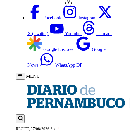
X
Facebook
Instagram
X (Twitter)
Youtube
Threads
Google Discover
Google
News
WhatsApp DP
MENU
RECIFE, 07/08/2026
°
/
°