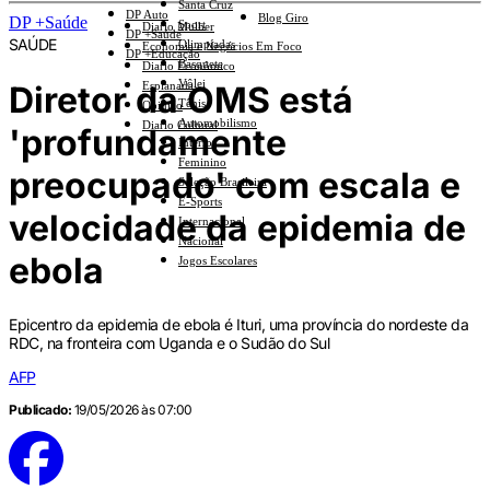
Santa Cruz
DP Auto
Blog Giro
DP +Saúde
Sport
Diario Mulher
DP +Saúde
SAÚDE
Olimpíadas
Economia e Negócios Em Foco
DP +Educação
Basquete
Diario Econômico
Vôlei
Diretor da OMS está
Esplanada
Tênis
Opinião
Automobilismo
Diario Cultural
'profundamente
Interior
Feminino
preocupado' com escala e
Seleção Brasileira
E-Sports
velocidade da epidemia de
Internacional
Nacional
ebola
Jogos Escolares
Epicentro da epidemia de ebola é Ituri, uma província do nordeste da
RDC, na fronteira com Uganda e o Sudão do Sul
AFP
Publicado:
19/05/2026 às 07:00