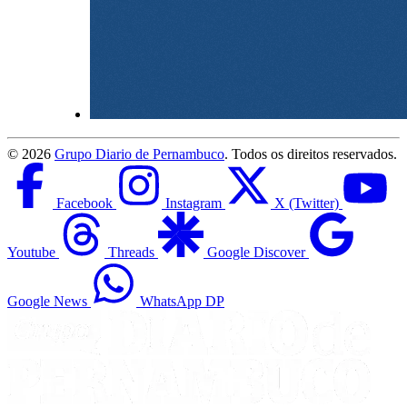
©
2026
Grupo Diario de Pernambuco
. Todos os direitos reservados.
Facebook
Instagram
X (Twitter)
Youtube
Threads
Google Discover
Google News
WhatsApp DP