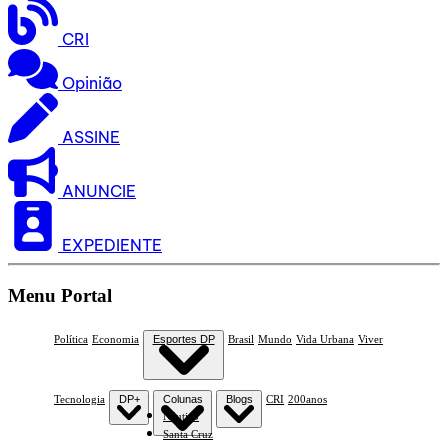
CRI
Opinião
ASSINE
ANUNCIE
EXPEDIENTE
Menu Portal
Política
Economia
Esportes DP
Brasil
Mundo
Vida Urbana
Viver
Tecnologia
DP+
Colunas
Blogs
CRI
200anos
Náutico
Santa Cruz