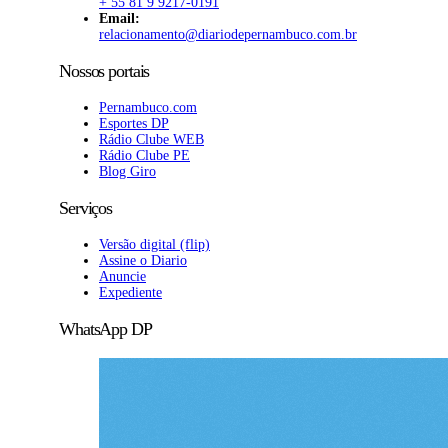
+ 55 81 9 9217-0191
Email:
relacionamento@diariodepernambuco
.com.br
Nossos portais
Pernambuco.com
Esportes DP
Rádio Clube WEB
Rádio Clube PE
Blog Giro
Serviços
Versão digital (flip)
Assine o Diario
Anuncie
Expediente
WhatsApp DP