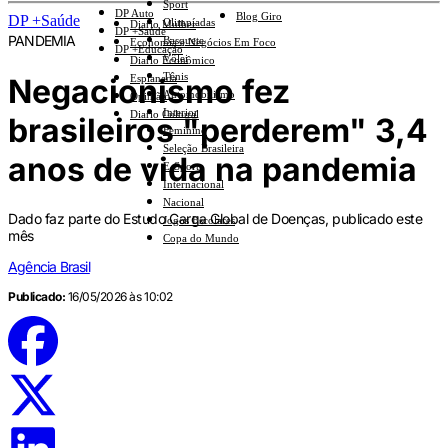
Sport
DP Auto
Blog Giro
DP +Saúde
Olimpíadas
Diario Mulher
DP +Saúde
PANDEMIA
Basquete
Economia e Negócios Em Foco
DP +Educação
Vôlei
Diario Econômico
Tênis
Negacionismo fez
Esplanada
Automobilismo
Opinião
Interior
Diario Cultural
brasileiros "perderem" 3,4
Feminino
Seleção Brasileira
anos de vida na pandemia
E-Sports
Internacional
Nacional
Dado faz parte do Estudo Carga Global de Doenças, publicado este
Jogos Escolares
mês
Copa do Mundo
Agência Brasil
Publicado:
16/05/2026 às 10:02