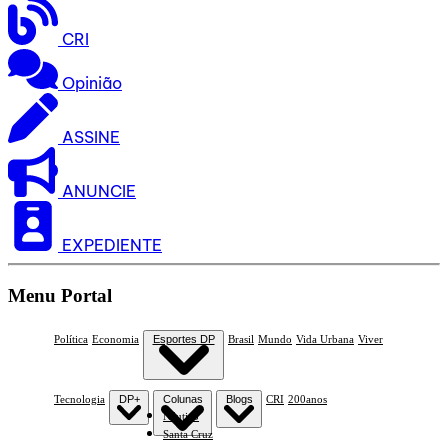
CRI
Opinião
ASSINE
ANUNCIE
EXPEDIENTE
Menu Portal
Política
Economia
Esportes DP
Brasil
Mundo
Vida Urbana
Viver
Tecnologia
DP+
Colunas
Blogs
CRI
200anos
Náutico
Santa Cruz