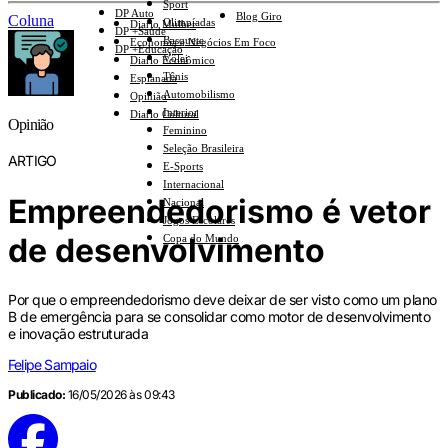
Sport
DP Auto
Blog Giro
Coluna
Olimpíadas
Diario Mulher
DP +Saúde
Basquete
Economia e Negócios Em Foco
DP +Educação
Vôlei
Diario Econômico
Tênis
Esplanada
Automobilismo
Opinião
Interior
Diario Cultural
Opinião
Feminino
Seleção Brasileira
ARTIGO
E-Sports
Internacional
Empreendedorismo é vetor
Nacional
Jogos Escolares
de desenvolvimento
Copa do Mundo
Por que o empreendedorismo deve deixar de ser visto como um plano
B de emergência para se consolidar como motor de desenvolvimento
e inovação estruturada
Felipe Sampaio
Publicado:
16/05/2026 às 09:43