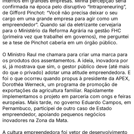
internos em grandes empresas. Minha percepção seria
confirmada na época pelo disruptivo “Intrapreneuring”,
de Gifford Pinchot: “Você não precisa deixar o seu
cargo em uma grande empresa para agir como um
empreendedor”. Quando saí da eletrizante cervejaria
para o Ministério da Reforma Agrária na gestão FHC
(primeira vez que trabalhei em governos), me perguntei
se a tese de Pinchot caberia em um órgão público.
O Ministro Raul me chamara para criar uma marca para
os produtos dos assentamentos. A ideia, inovadora por
si, já mostrava que sim, o gestor público deve (até mais
do que o privado) adotar uma atitude empreendedora. E
foi o que ocorreu quando propus à presidente da APEX,
Dorothéa Werneck, um programa de promoção de
exportações da agricultura familiar. Rapidamente
implementamos o projeto em parceria com ongs e feiras
europeias. Mais tarde, no governo Eduardo Campos, em
Pernambuco, participei de outro caso de Estado
empreendedor, apoiando pequenos negócios
inovadores na Zona da Mata.
A cultura empreendedora foi vetor de desenvolvimento