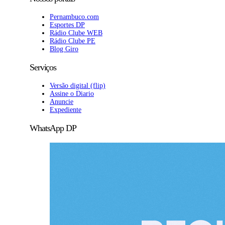
Pernambuco.com
Esportes DP
Rádio Clube WEB
Rádio Clube PE
Blog Giro
Serviços
Versão digital (flip)
Assine o Diario
Anuncie
Expediente
WhatsApp DP