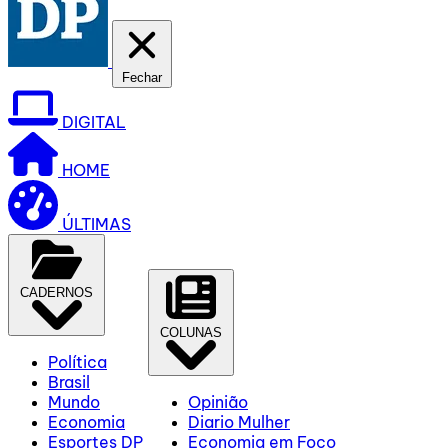
Fechar
DIGITAL
HOME
ÚLTIMAS
CADERNOS
COLUNAS
Política
Brasil
Mundo
Opinião
Economia
Diario Mulher
Esportes DP
Economia em Foco