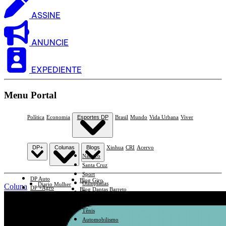
ASSINE
ANUNCIE
EXPEDIENTE
Menu Portal
Política
Economia
Esportes DP
Brasil
Mundo
Vida Urbana
Viver
DP+
Colunas
Blogs
Xinhua
CRI
Acervo
Náutico
Santa Cruz
Sport
DP Auto
Blog Giro
Olimpíadas
Diario Mulher
Coluna
DP +Agro
Blog Dantas Barreto
Basquete
Economia e Negócios Em Foco
DP +Saúde
Vôlei
Diario Econômico
DP +Educação
Tênis
Diario Político
DP +Ciências
Automobilismo
Esplanada