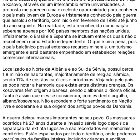
a Kosovo, através de um intercâmbio entre universidades, a
proposta me pareceu uma excelente oportunidade para conhecer
o país mais jovem da Europa e tristemente conhecido pela guerra
que assolou o território, com início em fevereiro de 1998 até junho
do ano seguinte. Na realidade, está reconhecido como nação
soberana apenas por 108 países membros das nações unidas.
Infelizmente, o Brasil e a Espanha se incluem entre os quais não o
reconhecem como Estado independente. O que é uma pena, pois
o país balcânico possui extensos recursos minerais, um turismo
emergente e está bastante empenhado em estabelecer relações
comerciais internacionais.
Localizado ao Norte da Albânia e ao Sul da Sérvia, possui cerca
1,8 milhão de habitantes, majoritariamente de religião islâmica,
sendo 11% de cristãos católicos e ortodoxos. Viajando pelo país
se pode notar a harmonia que existe entre distintas crenças. Os
kosovares têm origem albanesa, sendo o albanês o idioma oficial.
Tanto é assim que eles se consideram, com evidente orgulho,
albano/kosovares. Não escondem o forte sentimento de Nação
livre e soberana e a sua origem dos antigos povos da Dardânia.
A guerra deixou marcas importantes no seu povo. Os massacres
ocorridos há 27 anos durante a invasão sérvia logo depois da
separação da extinta Iugoslávia são recordados em memoriais e
cemitérios. Estão espalhados por todo o território, onde podemos
ver túmulos de famílias inteiras, incluindo crianças e anciãos