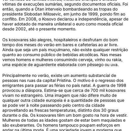
vítimas de execuções sumárias, segundo documentos oficiais. Foi
então, quando a Otan interveio bombardeando as tropas do
presidente Slobodan Milosevic, em junho de 1999, pondo fim ao
conflito. Em 2008, o Kosovo declarou a independência, apesar de
haver adotado de maneira unilateral o euro como moeda oficial
desde 2002, até o presente momento.
Os kosovares são alegres, hospitaleiros e desfrutam do bom
tempo dos meses do verão em bares e cafeterias ao ar livre.
Ainda que seja um país muçulmano, não existe qualquer restrição
quanto ao consumo público de bebidas alcoólicas. Nas mesas
vemos homens e mulheres consumindo cerveja, vinho ou rakia,
uma espécie de aguardente elaborada com pêssego ou uva.
Principalmente no verão, existe um aumento substancial de
pessoas nas ruas da capital Pristina. O motivo é o regresso dos
emigrantes para passar as férias no país natal. A guerra de 1998
provocou a diáspora. Estima-se que cerca de 700 mil kosovares
vivam no estrangeiro. Uma imagem que não difere muito de
qualquer outra cidade europeia é a quantidade de pessoas que
se pode ver à noite passeando pelo centro da cidade
aproveitando as frescas temperaturas, distinto dos 30 graus
durante o dia. Os kosovares têm um bom gosto na hora de vestir.
Mulheres de todas as idades gostam de estar bem maquiadas e
são exuberantes. Os homens tampouco poupam esforços em
andar na última moda. É uma sociedade jovem e moderna que