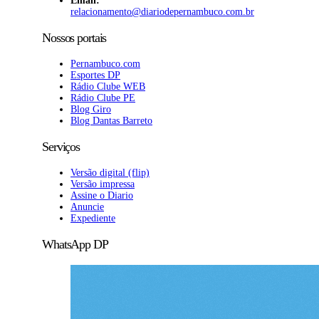
Email:
relacionamento@diariodepernambuco.com.br
Nossos portais
Pernambuco.com
Esportes DP
Rádio Clube WEB
Rádio Clube PE
Blog Giro
Blog Dantas Barreto
Serviços
Versão digital (flip)
Versão impressa
Assine o Diario
Anuncie
Expediente
WhatsApp DP