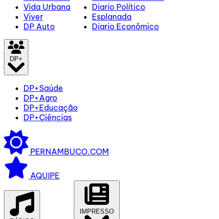
Vida Urbana
Diario Político
Viver
Esplanada
DP Auto
Diario Econômico
DP+
DP+Saúde
DP+Agro
DP+Educação
DP+Ciências
PERNAMBUCO.COM
AQUIPE
IMPRESSO