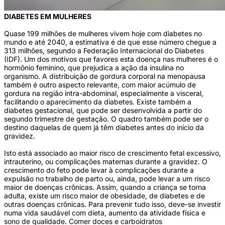
DIABETES EM MULHERES
Quase 199 milhões de mulheres vivem hoje com diabetes no
mundo e até 2040, a estimativa é de que esse número chegue a
313 milhões, segundo a Federação Internacional do Diabetes
(IDF). Um dos motivos que favores esta doença nas mulheres é o
hormônio feminino, que prejudica a ação da insulina no
organismo. A distribuição de gordura corporal na menopausa
também é outro aspecto relevante, com maior acúmulo de
gordura na região intra-abdominal, especialmente a visceral,
facilitando o aparecimento da diabetes. Existe também a
diabetes gestacional, que pode ser desenvolvida a partir do
segundo trimestre de gestação. O quadro também pode ser o
destino daquelas de quem já têm diabetes antes do início da
gravidez.
Isto está associado ao maior risco de crescimento fetal excessivo,
intrauterino, ou complicações maternas durante a gravidez. O
crescimento do feto pode levar à complicações durante a
expulsão no trabalho de parto ou, ainda, pode levar a um risco
maior de doenças crônicas. Assim, quando a criança se torna
adulta, existe um risco maior de obesidade, de diabetes e de
outras doenças crônicas. Para prevenir tudo isso, deve-se investir
numa vida saudável com dieta, aumento da atividade física e
sono de qualidade. Comer doces e carboidratos