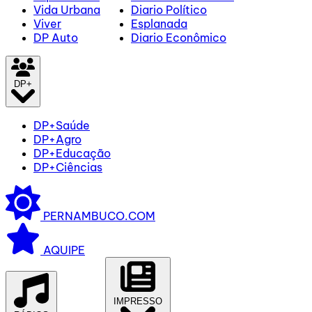
Vida Urbana
Diario Político
Viver
Esplanada
DP Auto
Diario Econômico
DP+
DP+Saúde
DP+Agro
DP+Educação
DP+Ciências
PERNAMBUCO.COM
AQUIPE
IMPRESSO