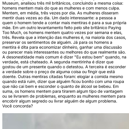
Museum, analisou três mil britânicos, concluindo a mesma coisa:
homens mentem mais do que as mulheres e com menos culpa.
Mentem, em média, três vezes por dia. As mulheres disseram
mentir duas vezes ao dia. Um dado interessante: a pessoa a
quem o homem tende a contar mais mentiras é para a sua própria
mãe. Em um outro levantamento feito pelo site britânico Paying
Too Much, os homens mentem quatro vezes por semana e elas,
três. Revela que a intenção das mulheres é, na maioria dos casos,
preservar os sentimentos de alguém. Já para os homens a
mentira é dita para economizar dinheiro, ganhar uma discussão
ou parecer mais interessantes ou melhores do que realmente são.
A desonestidade mais comum é dizer "Eu estou bem" quando, na
verdade, está chateado. A segunda mentirinha é dizer que
gostou de um presente quando o detestou. A terceira é esconder
a verdade sobre o preço de alguma coisa ou fingir que está
doente. Outras mentiras citadas foram: elogiar a comida mesmo
quando está ruim, dizer que alguém ficou bonito com uma roupa
que não cai bem e esconder o quanto de álcool se bebeu. Em
suma, os homens mentem para tirarem algum tipo de vantagem
ou se livrarem de problemas, enquanto as mulheres mentem para
encobrir algum segredo ou livrar alguém de algum problema.
Você concorda?