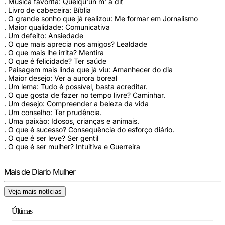
. Música favorita: Quelqu'un m' a dit
. Livro de cabeceira: Bíblia
. O grande sonho que já realizou: Me formar em Jornalismo
. Maior qualidade: Comunicativa
. Um defeito: Ansiedade
. O que mais aprecia nos amigos? Lealdade
. O que mais lhe irrita? Mentira
. O que é felicidade? Ter saúde
. Paisagem mais linda que já viu: Amanhecer do dia
. Maior desejo: Ver a aurora boreal
. Um lema: Tudo é possível, basta acreditar.
. O que gosta de fazer no tempo livre? Caminhar.
. Um desejo: Compreender a beleza da vida
. Um conselho: Ter prudência.
. Uma paixão: Idosos, crianças e animais.
. O que é sucesso? Consequência do esforço diário.
. O que é ser leve? Ser gentil
. O que é ser mulher? Intuitiva e Guerreira
Mais de Diario Mulher
Veja mais notícias
Últimas