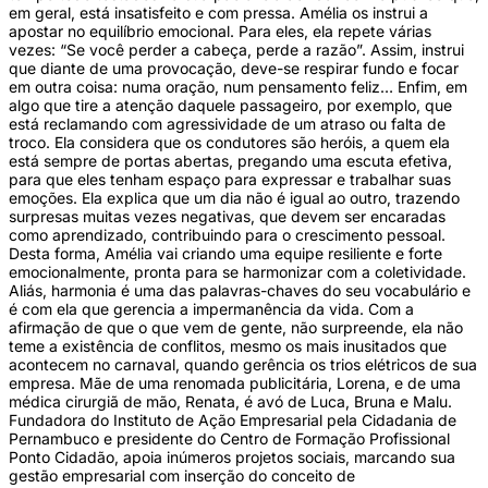
em geral, está insatisfeito e com pressa. Amélia os instrui a
apostar no equilíbrio emocional. Para eles, ela repete várias
vezes: “Se você perder a cabeça, perde a razão”. Assim, instrui
que diante de uma provocação, deve-se respirar fundo e focar
em outra coisa: numa oração, num pensamento feliz… Enfim, em
algo que tire a atenção daquele passageiro, por exemplo, que
está reclamando com agressividade de um atraso ou falta de
troco. Ela considera que os condutores são heróis, a quem ela
está sempre de portas abertas, pregando uma escuta efetiva,
para que eles tenham espaço para expressar e trabalhar suas
emoções. Ela explica que um dia não é igual ao outro, trazendo
surpresas muitas vezes negativas, que devem ser encaradas
como aprendizado, contribuindo para o crescimento pessoal.
Desta forma, Amélia vai criando uma equipe resiliente e forte
emocionalmente, pronta para se harmonizar com a coletividade.
Aliás, harmonia é uma das palavras-chaves do seu vocabulário e
é com ela que gerencia a impermanência da vida. Com a
afirmação de que o que vem de gente, não surpreende, ela não
teme a existência de conflitos, mesmo os mais inusitados que
acontecem no carnaval, quando gerência os trios elétricos de sua
empresa. Mãe de uma renomada publicitária, Lorena, e de uma
médica cirurgiã de mão, Renata, é avó de Luca, Bruna e Malu.
Fundadora do Instituto de Ação Empresarial pela Cidadania de
Pernambuco e presidente do Centro de Formação Profissional
Ponto Cidadão, apoia inúmeros projetos sociais, marcando sua
gestão empresarial com inserção do conceito de