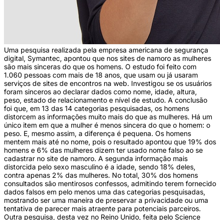
Uma pesquisa realizada pela empresa americana de segurança
digital, Symantec, apontou que nos sites de namoro as mulheres
são mais sinceras do que os homens. O estudo foi feito com
1.060 pessoas com mais de 18 anos, que usam ou já usaram
serviços de sites de encontros na web. Investigou se os usuários
foram sinceros ao declarar dados como nome, idade, altura,
peso, estado de relacionamento e nível de estudo. A conclusão
foi que, em 13 das 14 categorias pesquisadas, os homens
distorcem as informações muito mais do que as mulheres. Há um
único item em que a mulher é menos sincera do que o homem: o
peso. E, mesmo assim, a diferença é pequena. Os homens
mentem mais até no nome, pois o resultado apontou que 19% dos
homens e 6% das mulheres dizem ter usado nome falso ao se
cadastrar no site de namoro. A segunda informação mais
distorcida pelo sexo masculino é a idade, sendo 18% deles,
contra apenas 2% das mulheres. No total, 30% dos homens
consultados são mentirosos confessos, admitindo terem fornecido
dados falsos em pelo menos uma das categorias pesquisadas,
mostrando ser uma maneira de preservar a privacidade ou uma
tentativa de parecer mais atraente para potenciais parceiros.
Outra pesquisa, desta vez no Reino Unido, feita pelo Science