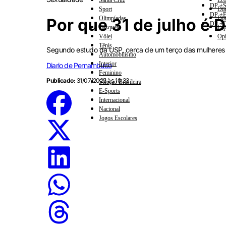
Santa Cruz
Eco
DP +S
Sport
Dia
DP +E
Olimpíadas
Dia
Por que 31 de julho é
DP +C
Basquete
Esp
Vôlei
Opi
Tênis
Segundo estudo da USP, cerca de um terço das mulheres
Automobilismo
Interior
Diario de Pernambuco
Feminino
Publicado:
31/07/2025 às 10:33
Seleção Brasileira
E-Sports
Internacional
Nacional
Jogos Escolares