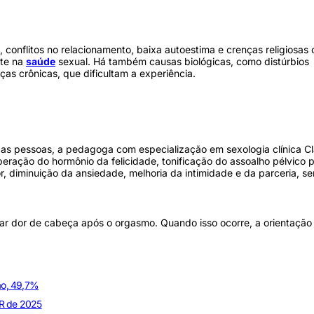
 conflitos no relacionamento, baixa autoestima e crenças religiosas 
nte na
saúde
sexual. Há também causas biológicas, como distúrbios
as crônicas, que dificultam a experiência.
das pessoas, a pedagoga com especialização em sexologia clínica C
iberação do hormônio da felicidade, tonificação do assoalho pélvico 
, diminuição da ansiedade, melhoria da intimidade e da parceria, s
ar dor de cabeça após o orgasmo. Quando isso ocorre, a orientação
ão, 49,7%
 IR de 2025