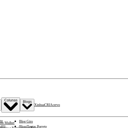
Colunas
Blogs
Xinhua
CRI
Acervo
to
Blog Giro
rio Mulher
gro
Blog Dantas Barreto