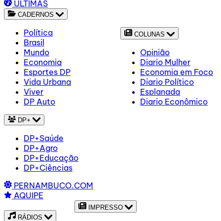
ÚLTIMAS
CADERNOS
Política
COLUNAS
Brasil
Mundo
Opinião
Economia
Diario Mulher
Esportes DP
Economia em Foco
Vida Urbana
Diario Político
Viver
Esplanada
DP Auto
Diario Econômico
DP+
DP+Saúde
DP+Agro
DP+Educação
DP+Ciências
PERNAMBUCO.COM
AQUIPE
IMPRESSO
RÁDIOS