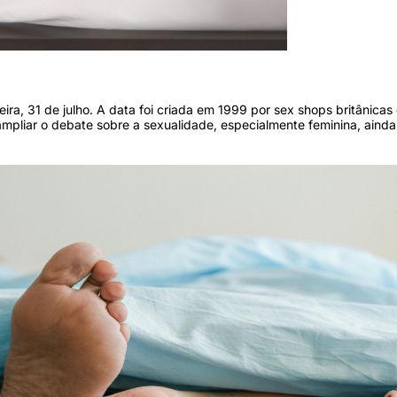
ve desejo, excitação, prazer e relaxamento. (Foto: Anna Bizon/Freepik)
ra, 31 de julho. A data foi criada em 1999 por sex shops britânicas
mpliar o debate sobre a sexualidade, especialmente feminina, ainda