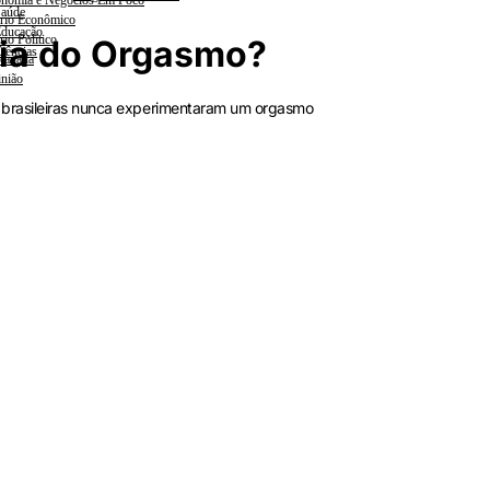
nomia e Negócios Em Foco
aúde
rio Econômico
ducação
rio Político
 Dia do Orgasmo?
iências
lanada
nião
 brasileiras nunca experimentaram um orgasmo