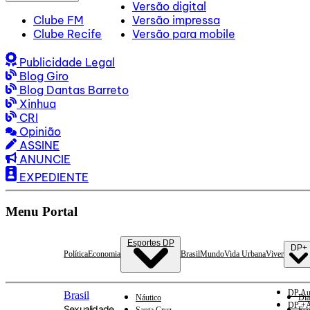
Versão digital
Clube FM
Versão impressa
Clube Recife
Versão para mobile
Publicidade Legal
Blog Giro
Blog Dantas Barreto
Xinhua
CRI
Opinião
ASSINE
ANUNCIE
EXPEDIENTE
Menu Portal
Esportes DP
DP+
Política
Economia
Brasil
Mundo
Vida Urbana
Viver
DP Au
Brasil
Náutico
Dia
DP +A
Sexualidade