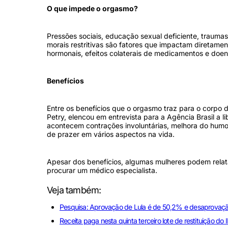
O que impede o orgasmo?
Pressões sociais, educação sexual deficiente, traumas,
morais restritivas são fatores que impactam diretame
hormonais, efeitos colaterais de medicamentos e doenç
Benefícios
Entre os benefícios que o orgasmo traz para o corpo 
Petry, elencou em entrevista para a Agência Brasil a l
acontecem contrações involuntárias, melhora do humor
de prazer em vários aspectos na vida.
Apesar dos benefícios, algumas mulheres podem relat
procurar um médico especialista.
Veja também:
Pesquisa: Aprovação de Lula é de 50,2% e desaprovaç
Receita paga nesta quinta terceiro lote de restituição do