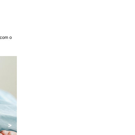
 com o
>