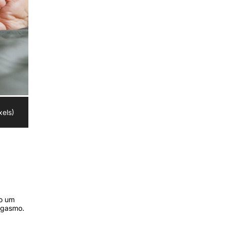
xels)
do um
rgasmo.