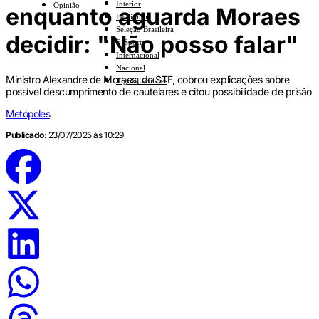
Interior
Opinião
enquanto aguarda Moraes
Feminino
Seleção Brasileira
decidir: "Não posso falar"
E-Sports
Internacional
Nacional
Ministro Alexandre de Moraes, do STF, cobrou explicações sobre
Jogos Escolares
possível descumprimento de cautelares e citou possibilidade de prisão
Metópoles
Publicado:
23/07/2025 às 10:29