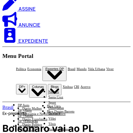
ASSINE
ANUNCIE
EXPEDIENTE
Menu Portal
Política
Economia
Esportes DP
Brasil
Mundo
Vida Urbana
Viver
DP+
Colunas
Blogs
Xinhua
CRI
Acervo
Náutico
Santa Cruz
Sport
DP Auto
Blog Giro
Brasil
Olimpíadas
Diario Mulher
DP +Agro
Blog Dantas Barreto
Ex-presidente
Basquete
Economia e Negócios Em Foco
DP +Saúde
Vôlei
Diario Econômico
DP +Educação
Tênis
Bolsonaro vai ao PL
Diario Político
DP +Ciências
Automobilismo
Esplanada