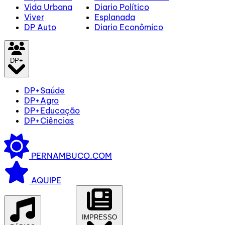
Vida Urbana
Diario Político
Viver
Esplanada
DP Auto
Diario Econômico
DP+
DP+Saúde
DP+Agro
DP+Educação
DP+Ciências
PERNAMBUCO.COM
AQUIPE
IMPRESSO