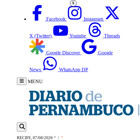
X
Facebook
Instagram
X (Twitter)
Youtube
Threads
Google Discover
Google
News
WhatsApp DP
MENU
RECIFE, 07/08/2026
°
/
°