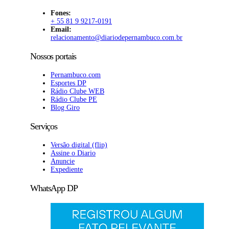
Fones:
+ 55 81 9 9217-0191
Email:
relacionamento@diariodepernambuco
.com.br
Nossos portais
Pernambuco.com
Esportes DP
Rádio Clube WEB
Rádio Clube PE
Blog Giro
Serviços
Versão digital (flip)
Assine o Diario
Anuncie
Expediente
WhatsApp DP