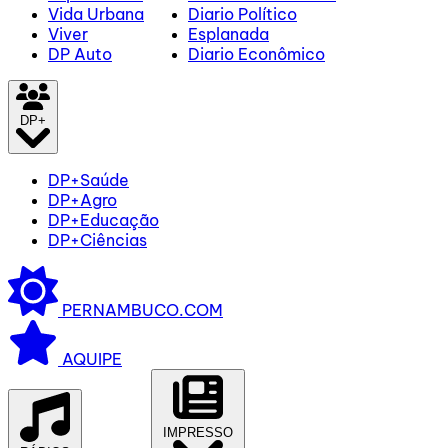
Vida Urbana
Diario Político
Viver
Esplanada
DP Auto
Diario Econômico
DP+
DP+Saúde
DP+Agro
DP+Educação
DP+Ciências
PERNAMBUCO.COM
AQUIPE
IMPRESSO