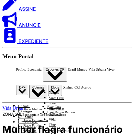
ASSINE
ANUNCIE
EXPEDIENTE
Menu Portal
Política
Economia
Esportes DP
Brasil
Mundo
Vida Urbana
Viver
DP+
Colunas
Blogs
Xinhua
CRI
Acervo
Náutico
Santa Cruz
Sport
DP Auto
Blog Giro
Vida Urbana
Olimpíadas
Diario Mulher
DP +Agro
Blog Dantas Barreto
ZONA SUL
Basquete
Economia e Negócios Em Foco
DP +Saúde
Vôlei
Diario Econômico
DP +Educação
Tênis
Mulher flagra funcionário
Diario Político
DP +Ciências
Automobilismo
Esplanada