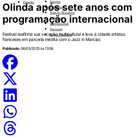
Interior
Opinião
Olinda após sete anos com
Feminino
Seleção Brasileira
programação internacional
E-Sports
Internacional
Nacional
Festival reafirma sua vocação multicultural e leva à cidade artistas
Jogos Escolares
franceses em parceria inédita com o Jazz in Marciac
Publicado:
06/05/2025 às 13:56