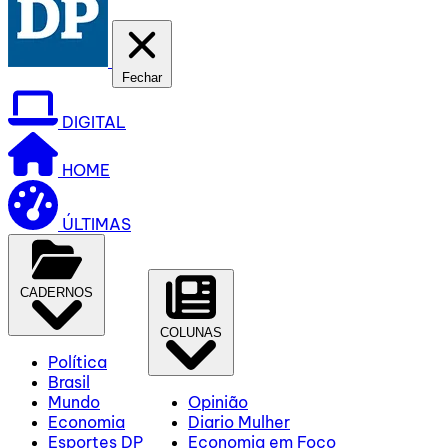
Fechar
DIGITAL
HOME
ÚLTIMAS
CADERNOS
COLUNAS
Política
Brasil
Mundo
Opinião
Economia
Diario Mulher
Esportes DP
Economia em Foco