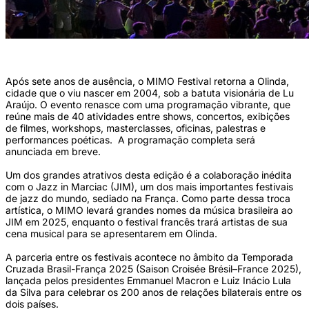
(Foto: Divulgação)
Após sete anos de ausência, o MIMO Festival retorna a Olinda,
cidade que o viu nascer em 2004, sob a batuta visionária de Lu
Araújo. O evento renasce com uma programação vibrante, que
reúne mais de 40 atividades entre shows, concertos, exibições
de filmes, workshops, masterclasses, oficinas, palestras e
performances poéticas. A programação completa será
anunciada em breve.
Um dos grandes atrativos desta edição é a colaboração inédita
com o Jazz in Marciac (JIM), um dos mais importantes festivais
de jazz do mundo, sediado na França. Como parte dessa troca
artística, o MIMO levará grandes nomes da música brasileira ao
JIM em 2025, enquanto o festival francês trará artistas de sua
cena musical para se apresentarem em Olinda.
A parceria entre os festivais acontece no âmbito da Temporada
Cruzada Brasil-França 2025 (Saison Croisée Brésil–France 2025),
lançada pelos presidentes Emmanuel Macron e Luiz Inácio Lula
da Silva para celebrar os 200 anos de relações bilaterais entre os
dois países.