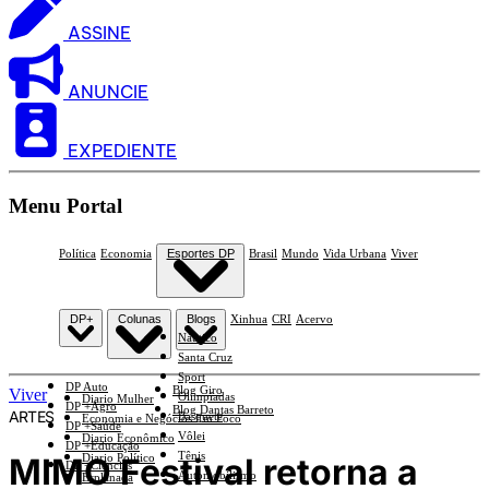
ASSINE
ANUNCIE
EXPEDIENTE
Menu Portal
Política
Economia
Esportes DP
Brasil
Mundo
Vida Urbana
Viver
DP+
Colunas
Blogs
Xinhua
CRI
Acervo
Náutico
Santa Cruz
Sport
DP Auto
Blog Giro
Viver
Olimpíadas
Diario Mulher
DP +Agro
Blog Dantas Barreto
ARTES
Basquete
Economia e Negócios Em Foco
DP +Saúde
Vôlei
Diario Econômico
DP +Educação
Tênis
MIMO Festival retorna a
Diario Político
DP +Ciências
Automobilismo
Esplanada