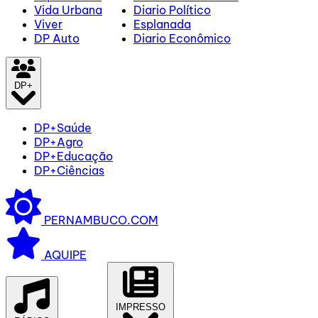
Vida Urbana
Diario Político
Viver
Esplanada
DP Auto
Diario Econômico
DP+
DP+Saúde
DP+Agro
DP+Educação
DP+Ciências
PERNAMBUCO.COM
AQUIPE
IMPRESSO