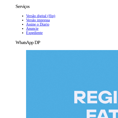
Serviços
Versão digital (flip)
Versão impressa
Assine o Diario
Anuncie
Expediente
WhatsApp DP