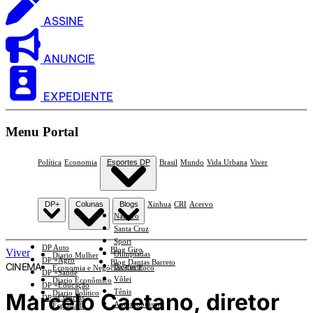
ASSINE
ANUNCIE
EXPEDIENTE
Menu Portal
Política
Economia
Esportes DP
Brasil
Mundo
Vida Urbana
Viver
DP+
Colunas
Blogs
Xinhua
CRI
Acervo
Náutico
Santa Cruz
Sport
DP Auto
Blog Giro
Viver
Olimpíadas
Diario Mulher
DP +Agro
Blog Dantas Barreto
CINEMA
Basquete
Economia e Negócios Em Foco
DP +Saúde
Vôlei
Diario Econômico
DP +Educação
Tênis
Marcelo Caetano, diretor
Diario Político
DP +Ciências
Automobilismo
Esplanada