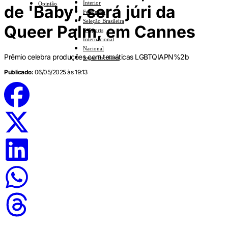
Interior
Opinião
de 'Baby', será júri da
Feminino
Seleção Brasileira
Queer Palm, em Cannes
E-Sports
Internacional
Nacional
Prêmio celebra produções com temáticas LGBTQIAPN%2b
Jogos Escolares
Publicado:
06/05/2025 às 19:13