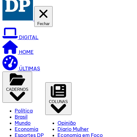
Fechar
DIGITAL
HOME
ÚLTIMAS
CADERNOS
COLUNAS
Política
Brasil
Mundo
Opinião
Economia
Diario Mulher
Esportes DP
Economia em Foco