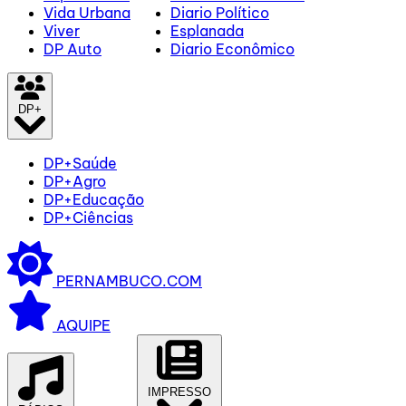
Vida Urbana
Diario Político
Viver
Esplanada
DP Auto
Diario Econômico
DP+
DP+Saúde
DP+Agro
DP+Educação
DP+Ciências
PERNAMBUCO.COM
AQUIPE
IMPRESSO