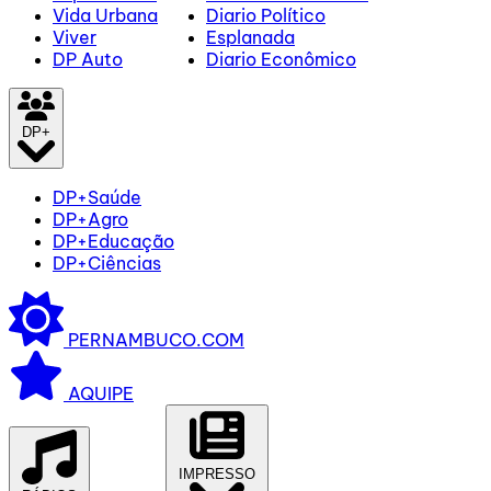
Vida Urbana
Diario Político
Viver
Esplanada
DP Auto
Diario Econômico
DP+
DP+Saúde
DP+Agro
DP+Educação
DP+Ciências
PERNAMBUCO.COM
AQUIPE
IMPRESSO