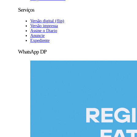
Serviços
Versão digital (flip)
Versão impressa
Assine o Diario
Anuncie
Expediente
WhatsApp DP