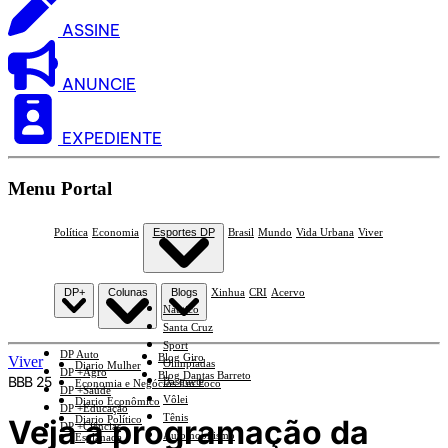
ASSINE
ANUNCIE
EXPEDIENTE
Menu Portal
Política
Economia
Esportes DP
Brasil
Mundo
Vida Urbana
Viver
DP+
Colunas
Blogs
Xinhua
CRI
Acervo
Náutico
Santa Cruz
Sport
DP Auto
Blog Giro
Viver
Olimpíadas
Diario Mulher
DP +Agro
Blog Dantas Barreto
BBB 25
Basquete
Economia e Negócios Em Foco
DP +Saúde
Vôlei
Diario Econômico
DP +Educação
Tênis
Veja a programação da
Diario Político
DP +Ciências
Automobilismo
Esplanada