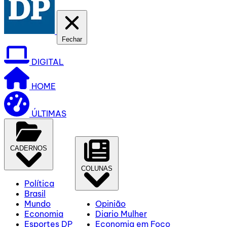
Fechar
DIGITAL
HOME
ÚLTIMAS
CADERNOS
COLUNAS
Política
Brasil
Mundo
Opinião
Economia
Diario Mulher
Esportes DP
Economia em Foco