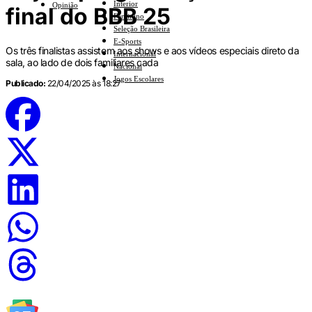
Interior
Opinião
final do BBB 25
Feminino
Seleção Brasileira
E-Sports
Os três finalistas assistem aos shows e aos vídeos especiais direto da
Internacional
sala, ao lado de dois familiares cada
Nacional
Jogos Escolares
Publicado:
22/04/2025 às 18:27