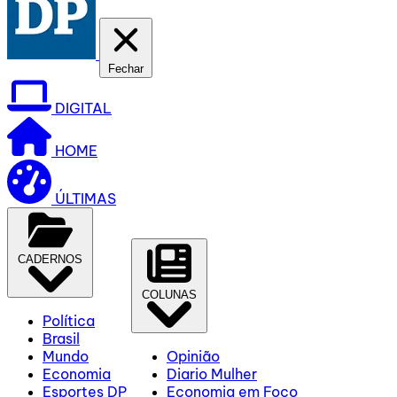
Fechar
DIGITAL
HOME
ÚLTIMAS
CADERNOS
COLUNAS
Política
Brasil
Mundo
Opinião
Economia
Diario Mulher
Esportes DP
Economia em Foco