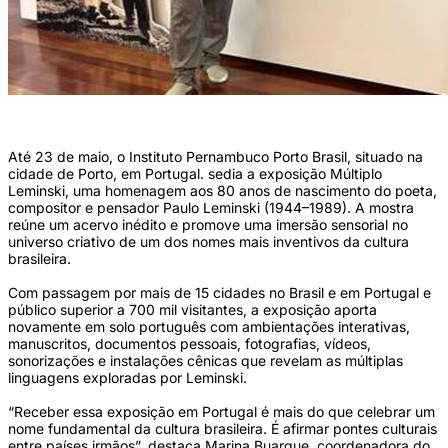
(Foto: Divulgação)
Até 23 de maio, o Instituto Pernambuco Porto Brasil, situado na
cidade de Porto, em Portugal. sedia a exposição Múltiplo
Leminski, uma homenagem aos 80 anos de nascimento do poeta,
compositor e pensador Paulo Leminski (1944–1989). A mostra
reúne um acervo inédito e promove uma imersão sensorial no
universo criativo de um dos nomes mais inventivos da cultura
brasileira.
Com passagem por mais de 15 cidades no Brasil e em Portugal e
público superior a 700 mil visitantes, a exposição aporta
novamente em solo português com ambientações interativas,
manuscritos, documentos pessoais, fotografias, vídeos,
sonorizações e instalações cênicas que revelam as múltiplas
linguagens exploradas por Leminski.
“Receber essa exposição em Portugal é mais do que celebrar um
nome fundamental da cultura brasileira. É afirmar pontes culturais
entre países irmãos”, destaca Marina Buarque, coordenadora do