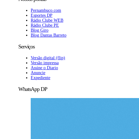
Pernambuco.com
Esportes DP
Rádio Clube WEB
Rádio Clube PE
Blog Giro
Blog Dantas Barreto
Serviços
Versão digital (flip)
Versão impressa
Assine o Diario
Anuncie
Expediente
WhatsApp DP