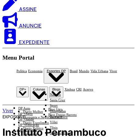
ASSINE
ANUNCIE
EXPEDIENTE
Menu Portal
Política
Economia
Esportes DP
Brasil
Mundo
Vida Urbana
Viver
DP+
Colunas
Blogs
Xinhua
CRI
Acervo
Náutico
Santa Cruz
Sport
DP Auto
Blog Giro
Viver
Olimpíadas
Diario Mulher
DP +Agro
Blog Dantas Barreto
EXPOSIÇÃO
Basquete
Economia e Negócios Em Foco
DP +Saúde
Vôlei
Diario Econômico
DP +Educação
Tênis
Instituto Pernambuco
Diario Político
DP +Ciências
Automobilismo
Esplanada