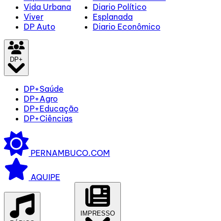
Vida Urbana
Diario Político
Viver
Esplanada
DP Auto
Diario Econômico
DP+
DP+Saúde
DP+Agro
DP+Educação
DP+Ciências
PERNAMBUCO.COM
AQUIPE
IMPRESSO