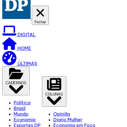
Fechar
DIGITAL
HOME
ÚLTIMAS
CADERNOS
COLUNAS
Política
Brasil
Mundo
Opinião
Economia
Diario Mulher
Esportes DP
Economia em Foco