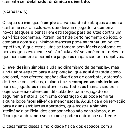
combate ser
detalhado, dinâmico e divertido.
[SAIBAMAIS]
O leque de inimigos é
amplo
e a variedade de ataques aumenta
conforme sua dificuldade, que desafia o jogador a combinar
novos ataques e pensar em estratégias para as lutas contra um
ou vários oponentes. Porém, partir de certo momento do jogo, o
combate contra os inimigos menores pode se tornar um pouco
repetitivo, já que essas lutas se tornam bem fáceis conforme os
personagens evoluem e só são 'puláveis' se você correr deles - o
que nem sempre é permitido já que os mapas são bem objetivos.
O
level design
simples ajuda no dinamismo da gameplay, mas
ainda abre espaço para a exploração, que aqui é tratada como
opcional, mas oferece opções divertidas de combate, obtenção
de itens e cosméticos, e ainda traz
recompensas misteriosas
para os jogadores mais atenciosos. Todos os biomas são bem
objetivos e não oferecem dificuldades para os jogadores
seguirem a história, com uma construção que pode lembrar
alguns jogos '
soulslike
' de menor escala. Aqui, fica a observação
para alguns ambientes apertados, que mostra a simples
inteligência artificial dos companheiros não controlados, que
ficam perambulando sem rumo e podem entrar na sua frente.
O casamento dessa simplicidade física dos espaços com a