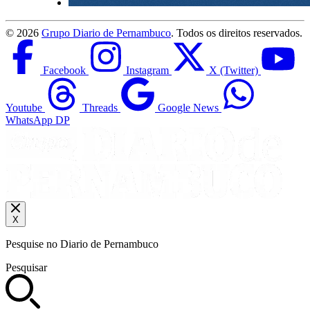
©
2026
Grupo Diario de Pernambuco
. Todos os direitos reservados.
Facebook
Instagram
X (Twitter)
Youtube
Threads
Google News
WhatsApp DP
X
Pesquise no Diario de Pernambuco
Pesquisar