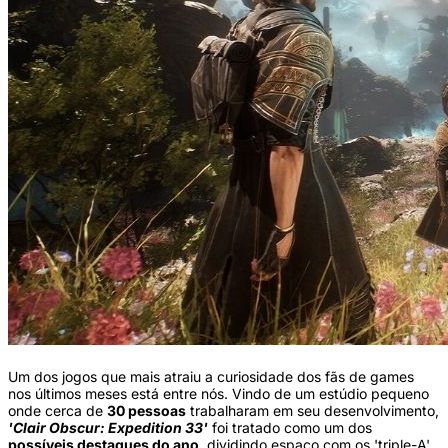
Um dos jogos que mais atraiu a curiosidade dos fãs de games
nos últimos meses está entre nós. Vindo de um estúdio pequeno
onde cerca de
30 pessoas
trabalharam em seu desenvolvimento,
'Clair Obscur: Expedition 33'
foi tratado como um dos
possíveis destaques do ano
, dividindo espaço com os 'triple-A'