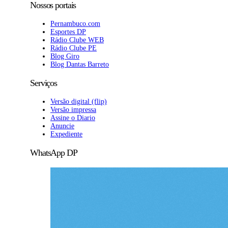
Nossos portais
Pernambuco.com
Esportes DP
Rádio Clube WEB
Rádio Clube PE
Blog Giro
Blog Dantas Barreto
Serviços
Versão digital (flip)
Versão impressa
Assine o Diario
Anuncie
Expediente
WhatsApp DP