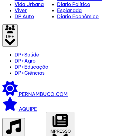
Vida Urbana
Diario Político
Viver
Esplanada
DP Auto
Diario Econômico
DP+
DP+Saúde
DP+Agro
DP+Educação
DP+Ciências
PERNAMBUCO.COM
AQUIPE
IMPRESSO