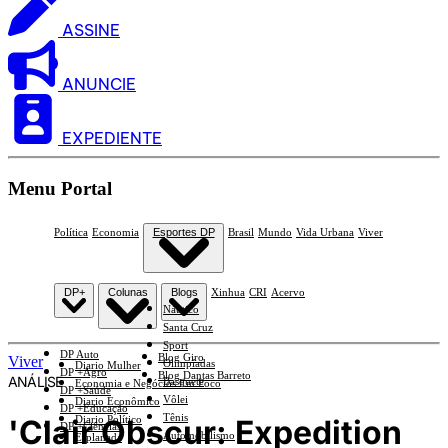
ASSINE
ANUNCIE
EXPEDIENTE
Menu Portal
Política
Economia
Esportes DP
Brasil
Mundo
Vida Urbana
Viver
DP+
Colunas
Blogs
Xinhua
CRI
Acervo
Náutico
Santa Cruz
Sport
DP Auto
Blog Giro
Viver
Olimpíadas
Diario Mulher
DP +Agro
Blog Dantas Barreto
ANÁLISE
Basquete
Economia e Negócios Em Foco
DP +Saúde
Vôlei
Diario Econômico
DP +Educação
Tênis
'Clair Obscur: Expedition
Diario Político
DP +Ciências
Automobilismo
Esplanada