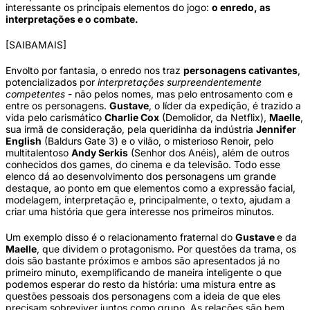
interessante os principais elementos do jogo:
o enredo, as
interpretações e o combate.
[SAIBAMAIS]
Envolto por fantasia, o enredo nos traz
personagens cativantes
,
potencializados por
interpretações surpreendentemente
competentes
- não pelos nomes, mas pelo entrosamento com e
entre os personagens.
Gustave
, o líder da expedição, é trazido a
vida pelo carismático
Charlie Cox
(Demolidor, da Netflix),
Maelle
,
sua irmã de consideração, pela queridinha da indústria
Jennifer
English
(Baldurs Gate 3) e o vilão, o misterioso Renoir, pelo
multitalentoso
Andy Serkis
(Senhor dos Anéis), além de outros
conhecidos dos games, do cinema e da televisão. Todo esse
elenco dá ao desenvolvimento dos personagens um grande
destaque, ao ponto em que elementos como a expressão facial,
modelagem, interpretação e, principalmente, o texto, ajudam a
criar uma história que gera interesse nos primeiros minutos.
Um exemplo disso é o relacionamento fraternal do
Gustave
e da
Maelle
, que dividem o protagonismo. Por questões da trama, os
dois são bastante próximos e ambos são apresentados já no
primeiro minuto, exemplificando de maneira inteligente o que
podemos esperar do resto da história: uma mistura entre as
questões pessoais dos personagens com a ideia de que eles
precisam sobreviver juntos como grupo. As relações são bem