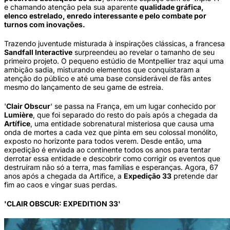
e chamando atenção pela sua aparente
qualidade gráfica,
elenco estrelado, enredo interessante e pelo combate por
turnos com inovações.
Trazendo juventude misturada à inspirações clássicas, a francesa
Sandfall Interactive
surpreendeu ao revelar o tamanho de seu
primeiro projeto. O pequeno estúdio de Montpellier traz aqui uma
ambição sadia, misturando elementos que conquistaram a
atenção do público e até uma base considerável de fãs antes
mesmo do lançamento de seu game de estreia.
'
Clair Obscur
' se passa na França, em um lugar conhecido por
Lumière
, que foi separado do resto do país após a chegada da
Artífice
, uma entidade sobrenatural misteriosa que causa uma
onda de mortes a cada vez que pinta em seu colossal monólito,
exposto no horizonte para todos verem. Desde então, uma
expedição é enviada ao continente todos os anos para tentar
derrotar essa entidade e descobrir como corrigir os eventos que
destruíram não só a terra, mas famílias e esperanças. Agora, 67
anos após a chegada da Artífice, a
Expedição 33
pretende dar
fim ao caos e vingar suas perdas.
'CLAIR OBSCUR: EXPEDITION 33'