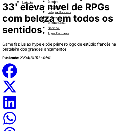
Interior
Opinião
33' eleva nível de RPGs
Feminino
Seleção Brasileira
com beleza em todos os
E-Sports
Internacional
sentidos
Nacional
Jogos Escolares
Game faz jus ao hype e põe primeiro jogo de estúdio francês na
prateleira dos grandes lançamentos
Publicado:
23/04/2025 às 06:01