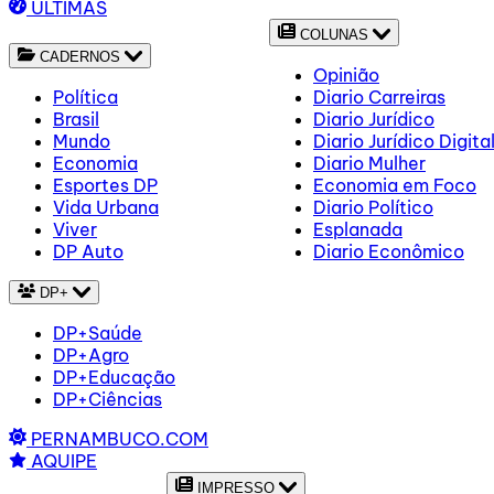
ÚLTIMAS
COLUNAS
CADERNOS
Opinião
Política
Diario Carreiras
Brasil
Diario Jurídico
Mundo
Diario Jurídico Digita
Economia
Diario Mulher
Esportes DP
Economia em Foco
Vida Urbana
Diario Político
Viver
Esplanada
DP Auto
Diario Econômico
DP+
DP+Saúde
DP+Agro
DP+Educação
DP+Ciências
PERNAMBUCO.COM
AQUIPE
IMPRESSO