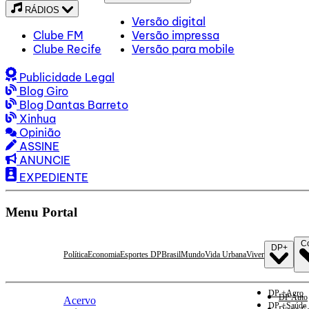
RÁDIOS
Versão digital
Clube FM
Versão impressa
Clube Recife
Versão para mobile
Publicidade Legal
Blog Giro
Blog Dantas Barreto
Xinhua
Opinião
ASSINE
ANUNCIE
EXPEDIENTE
Menu Portal
C
DP+
Política
Economia
Esportes DP
Brasil
Mundo
Vida Urbana
Viver
DP +Agro
DP Auto
Acervo
DP +Saúde