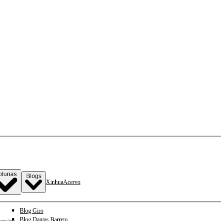
olunas
Blogs
Xinhua
Acervo
Blog Giro
Blog Dantas Barreto