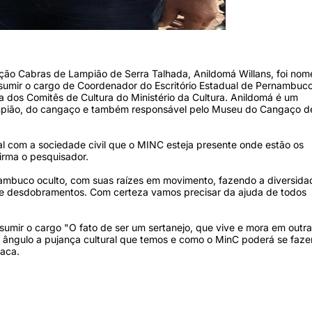
to: Divulgação
ão Cabras de Lampião de Serra Talhada, Anildomá Willans, foi nom
ssumir o cargo de Coordenador do Escritório Estadual de Pernambuco
a dos Comitês de Cultura do Ministério da Cultura. Anildomá é um
ampião, do cangaço e também responsável pelo Museu do Cangaço d
ral com a sociedade civil que o MINC esteja presente onde estão os
firma o pesquisador.
mbuco oculto, com suas raízes em movimento, fazendo a diversida
s e desdobramentos. Com certeza vamos precisar da ajuda de todos
umir o cargo "O fato de ser um sertanejo, que vive e mora em outra
 ângulo a pujança cultural que temos e como o MinC poderá se faze
taca.