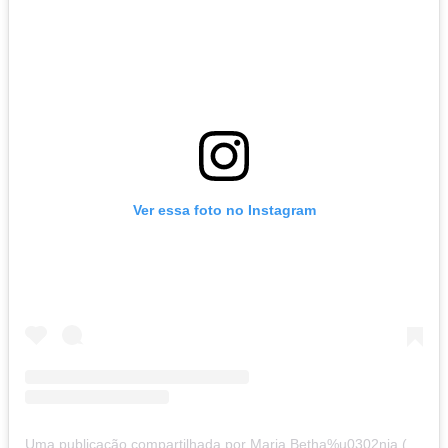
Ver essa foto no Instagram
Uma publicação compartilhada por Maria Betha%u0302nia (@mariabethaniaoficial)