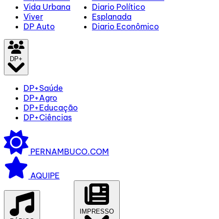
Vida Urbana
Diario Político
Viver
Esplanada
DP Auto
Diario Econômico
DP+
DP+Saúde
DP+Agro
DP+Educação
DP+Ciências
PERNAMBUCO.COM
AQUIPE
IMPRESSO