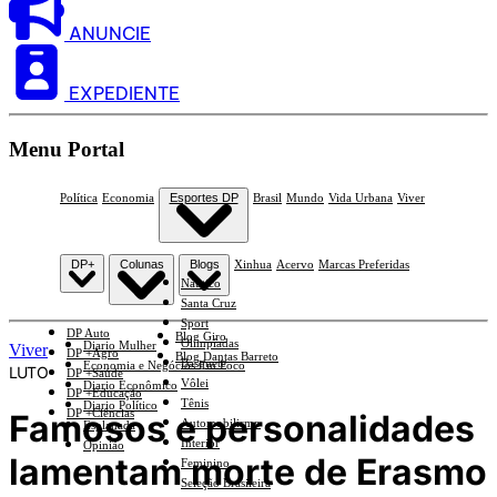
ANUNCIE
EXPEDIENTE
Menu Portal
Política
Economia
Esportes DP
Brasil
Mundo
Vida Urbana
Viver
DP+
Colunas
Blogs
Xinhua
Acervo
Marcas Preferidas
Náutico
Santa Cruz
Sport
DP Auto
Blog Giro
Olimpíadas
Diario Mulher
Viver
DP +Agro
Blog Dantas Barreto
Basquete
Economia e Negócios Em Foco
LUTO
DP +Saúde
Vôlei
Diario Econômico
DP +Educação
Tênis
Diario Político
DP +Ciências
Famosos e personalidades
Automobilismo
Esplanada
Interior
Opinião
lamentam morte de Erasmo
Feminino
Seleção Brasileira