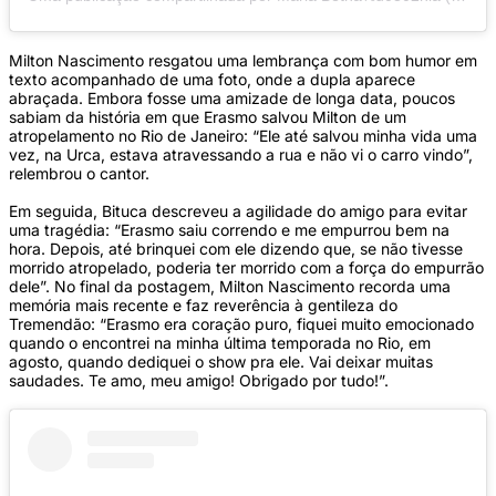
Milton Nascimento resgatou uma lembrança com bom humor em
texto acompanhado de uma foto, onde a dupla aparece
abraçada. Embora fosse uma amizade de longa data, poucos
sabiam da história em que Erasmo salvou Milton de um
atropelamento no Rio de Janeiro: “Ele até salvou minha vida uma
vez, na Urca, estava atravessando a rua e não vi o carro vindo”,
relembrou o cantor.
Em seguida, Bituca descreveu a agilidade do amigo para evitar
uma tragédia: “Erasmo saiu correndo e me empurrou bem na
hora. Depois, até brinquei com ele dizendo que, se não tivesse
morrido atropelado, poderia ter morrido com a força do empurrão
dele”. No final da postagem, Milton Nascimento recorda uma
memória mais recente e faz reverência à gentileza do
Tremendão: “Erasmo era coração puro, fiquei muito emocionado
quando o encontrei na minha última temporada no Rio, em
agosto, quando dediquei o show pra ele. Vai deixar muitas
saudades. Te amo, meu amigo! Obrigado por tudo!”.