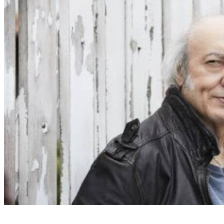
Cantor morreu nesta terça-feira (22/11) após ser internado às pressas com um
quadro de síndrome edemigênica (Crédito: Guto Costa/Divulgação)