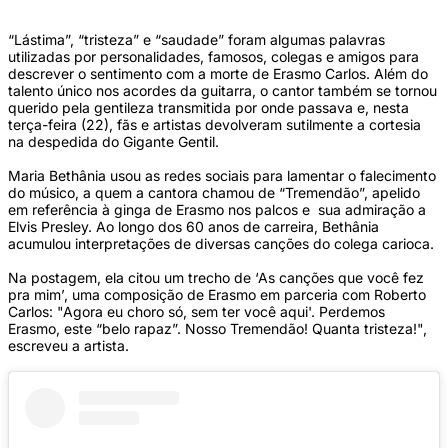
“Lástima”, “tristeza” e “saudade” foram algumas palavras
utilizadas por personalidades, famosos, colegas e amigos para
descrever o sentimento com a morte de Erasmo Carlos. Além do
talento único nos acordes da guitarra, o cantor também se tornou
querido pela gentileza transmitida por onde passava e, nesta
terça-feira (22), fãs e artistas devolveram sutilmente a cortesia
na despedida do Gigante Gentil.
Maria Bethânia usou as redes sociais para lamentar o falecimento
do músico, a quem a cantora chamou de “Tremendão”, apelido
em referência à ginga de Erasmo nos palcos e sua admiração a
Elvis Presley. Ao longo dos 60 anos de carreira, Bethânia
acumulou interpretações de diversas canções do colega carioca.
Na postagem, ela citou um trecho de ‘As canções que você fez
pra mim’, uma composição de Erasmo em parceria com Roberto
Carlos: "Agora eu choro só, sem ter você aqui'. Perdemos
Erasmo, este “belo rapaz”. Nosso Tremendão! Quanta tristeza!",
escreveu a artista.