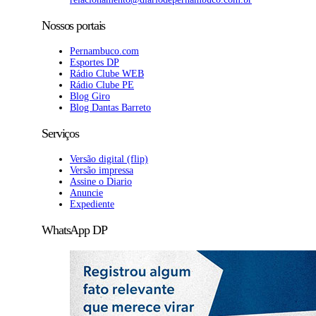
Nossos portais
Pernambuco.com
Esportes DP
Rádio Clube WEB
Rádio Clube PE
Blog Giro
Blog Dantas Barreto
Serviços
Versão digital (flip)
Versão impressa
Assine o Diario
Anuncie
Expediente
WhatsApp DP