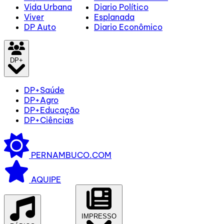
Vida Urbana
Diario Político
Viver
Esplanada
DP Auto
Diario Econômico
DP+
DP+Saúde
DP+Agro
DP+Educação
DP+Ciências
PERNAMBUCO.COM
AQUIPE
IMPRESSO