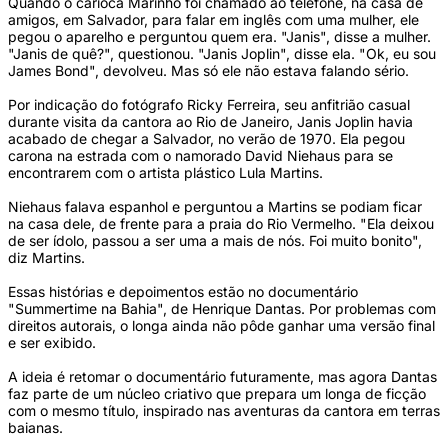
Quando o carioca Marinho foi chamado ao telefone, na casa de
amigos, em Salvador, para falar em inglês com uma mulher, ele
pegou o aparelho e perguntou quem era. "Janis", disse a mulher.
"Janis de quê?", questionou. "Janis Joplin", disse ela. "Ok, eu sou
James Bond", devolveu. Mas só ele não estava falando sério.
Por indicação do fotógrafo Ricky Ferreira, seu anfitrião casual
durante visita da cantora ao Rio de Janeiro, Janis Joplin havia
acabado de chegar a Salvador, no verão de 1970. Ela pegou
carona na estrada com o namorado David Niehaus para se
encontrarem com o artista plástico Lula Martins.
Niehaus falava espanhol e perguntou a Martins se podiam ficar
na casa dele, de frente para a praia do Rio Vermelho. "Ela deixou
de ser ídolo, passou a ser uma a mais de nós. Foi muito bonito",
diz Martins.
Essas histórias e depoimentos estão no documentário
"Summertime na Bahia", de Henrique Dantas. Por problemas com
direitos autorais, o longa ainda não pôde ganhar uma versão final
e ser exibido.
A ideia é retomar o documentário futuramente, mas agora Dantas
faz parte de um núcleo criativo que prepara um longa de ficção
com o mesmo título, inspirado nas aventuras da cantora em terras
baianas.