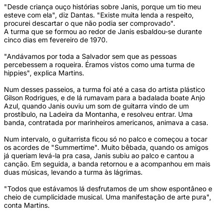
"Desde criança ouço histórias sobre Janis, porque um tio meu
esteve com ela", diz Dantas. "Existe muita lenda a respeito,
procurei descartar o que não podia ser comprovado".
A turma que se formou ao redor de Janis esbaldou-se durante
cinco dias em fevereiro de 1970.
"Andávamos por toda a Salvador sem que as pessoas
percebessem a roqueira. Éramos vistos como uma turma de
hippies", explica Martins.
Num desses passeios, a turma foi até a casa do artista plástico
Gilson Rodrigues, e de lá rumavam para a badalada boate Anjo
Azul, quando Janis ouviu um som de guitarra vindo de um
prostíbulo, na Ladeira da Montanha, e resolveu entrar. Uma
banda, contratada por marinheiros americanos, animava a casa.
Num intervalo, o guitarrista ficou só no palco e começou a tocar
os acordes de "Summertime". Muito bêbada, quando os amigos
já queriam levá-la pra casa, Janis subiu ao palco e cantou a
canção. Em seguida, a banda retornou e a acompanhou em mais
duas músicas, levando a turma às lágrimas.
"Todos que estávamos lá desfrutamos de um show espontâneo e
cheio de cumplicidade musical. Uma manifestação de arte pura",
conta Martins.