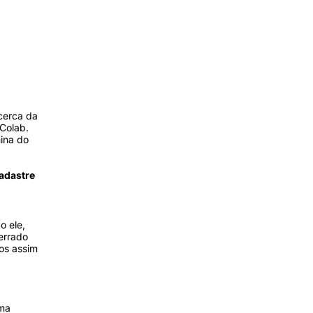
cerca da
 Colab.
nina do
adastre
o ele,
errado
os assim
sma