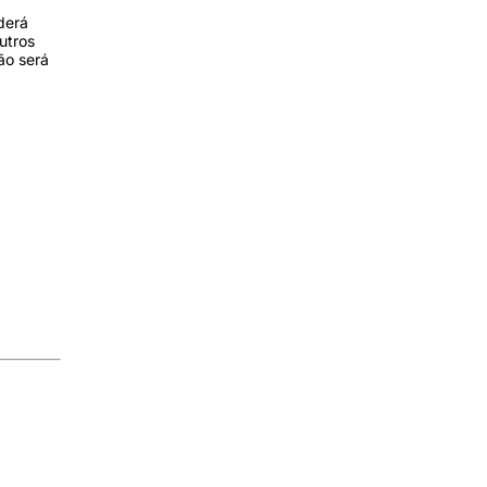
derá
utros
ão será