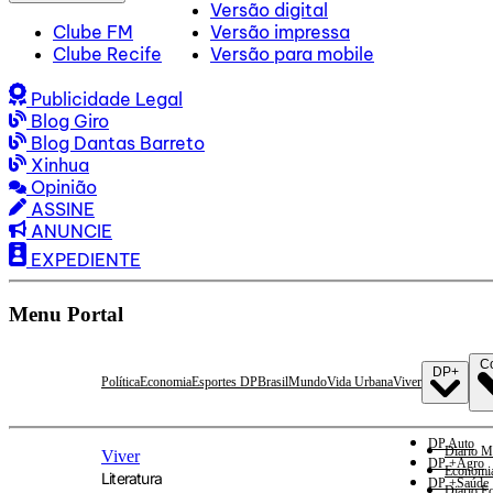
Versão digital
Clube FM
Versão impressa
Clube Recife
Versão para mobile
Publicidade Legal
Blog Giro
Blog Dantas Barreto
Xinhua
Opinião
ASSINE
ANUNCIE
EXPEDIENTE
Menu Portal
C
DP+
Política
Economia
Esportes DP
Brasil
Mundo
Vida Urbana
Viver
DP Auto
Diario M
Viver
DP +Agro
Economi
Literatura
DP +Saúde
Diario E