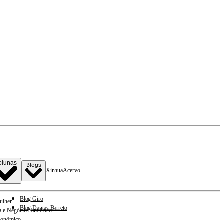
olunas
Blogs
Xinhua
Acervo
Blog Giro
ulher
Blog Dantas Barreto
a e Negócios Em Foco
conômico