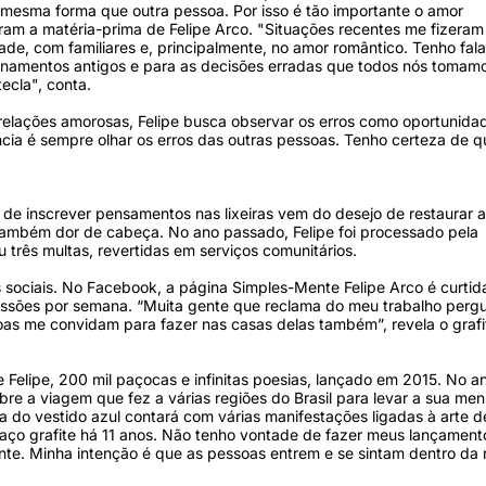
esma forma que outra pessoa. Por isso é tão importante o amor
ram a matéria-prima de Felipe Arco. "Situações recentes me fizeram
e, com familiares e, principalmente, no amor romântico. Tenho fal
ionamentos antigos e para as decisões erradas que todos nós tomamo
ecla", conta.
relações amorosas, Felipe busca observar os erros como oportunida
cia é sempre olhar os erros das outras pessoas. Tenho certeza de q
a de inscrever pensamentos nas lixeiras vem do desejo de restaurar 
também dor de cabeça. No ano passado, Felipe foi processado pela
 três multas, revertidas em serviços comunitários.
s sociais. No Facebook, a página Simples-Mente Felipe Arco é curtid
ressões por semana. “Muita gente que reclama do meu trabalho perg
oas me convidam para fazer nas casas delas também”, revela o grafit
o de Felipe, 200 mil paçocas e infinitas poesias, lançado em 2015. No a
sobre a viagem que fez a várias regiões do Brasil para levar a sua m
 do vestido azul contará com várias manifestações ligadas à arte d
e faço grafite há 11 anos. Não tenho vontade de fazer meus lançamen
nte. Minha intenção é que as pessoas entrem e se sintam dentro da 