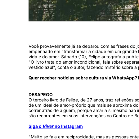
Felipe é tido pelos fãs como uma espécie de 'guru' das relações am
Você provavelmente já se deparou com as frases do jo
empenhado em "transformar a cidade em um grande livr
vida e do amor. Sábado (10), Felipe autografa a publ
"O livro trata do amor incondicional, fala sobre espe
vestido azul", conta o autor, fazendo mistério sobre 
Quer receber notícias sobre cultura via WhatsApp
DESAPEGO
O terceiro livro de Felipe, de 27 anos, traz reflexões
de um ideal de amor-próprio que mais se aproxima do 
correr atrás de alguém, porque amar a si mesmo não
são recorrentes em suas intervenções no Centro de Be
Siga o
Viver
no Instagram
"Muito se fala em reciprocidade, mas as pessoas en