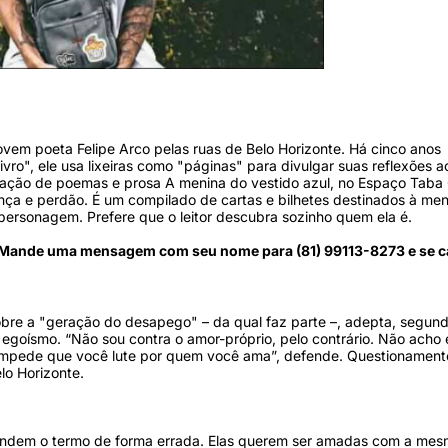
orosas. Foto: Dalmy Gabriel/Divulgação/
vem poeta Felipe Arco pelas ruas de Belo Horizonte. Há cinco anos
o", ele usa lixeiras como "páginas" para divulgar suas reflexões a
icação de poemas e prosa A menina do vestido azul, no Espaço Taba
rança e perdão. É um compilado de cartas e bilhetes destinados à me
a personagem. Prefere que o leitor descubra sozinho quem ela é.
? Mande uma mensagem com seu nome para (81) 99113-8273 e se c
 sobre a "geração do desapego" – da qual faz parte –, adepta, segund
egoísmo. “Não sou contra o amor-próprio, pelo contrário. Não acho 
 impede que você lute por quem você ama”, defende. Questionament
lo Horizonte.
tendem o termo de forma errada. Elas querem ser amadas com a me