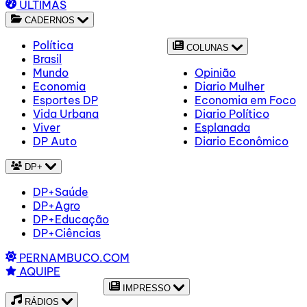
ÚLTIMAS
CADERNOS
Política
COLUNAS
Brasil
Mundo
Opinião
Economia
Diario Mulher
Esportes DP
Economia em Foco
Vida Urbana
Diario Político
Viver
Esplanada
DP Auto
Diario Econômico
DP+
DP+Saúde
DP+Agro
DP+Educação
DP+Ciências
PERNAMBUCO.COM
AQUIPE
IMPRESSO
RÁDIOS