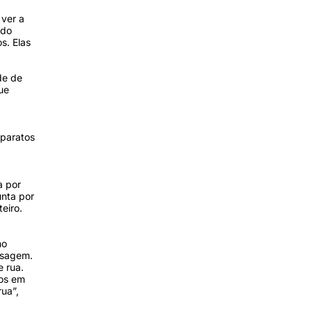
 ver a
ado
s. Elas
de de
ue
aparatos
a por
unta por
eiro.
no
ensagem.
e rua.
tos em
rua”,