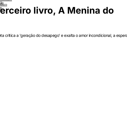
ção
lítico
erceiro livro, A Menina do
as
a
oeta critica a 'geração do desapego' e exalta o amor incondicional, a esper