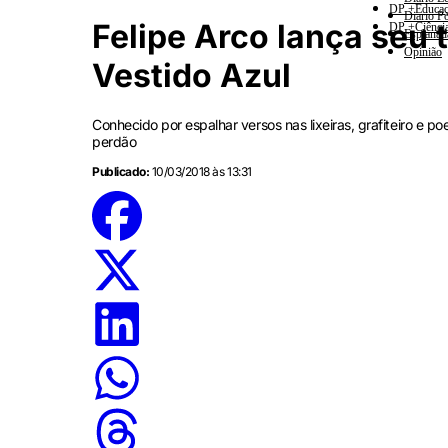
DP +Educa
Diario Po
Felipe Arco lança seu t
DP +Ciênci
Esplanad
Opinião
Vestido Azul
Conhecido por espalhar versos nas lixeiras, grafiteiro e p
perdão
Publicado:
10/03/2018 às 13:31