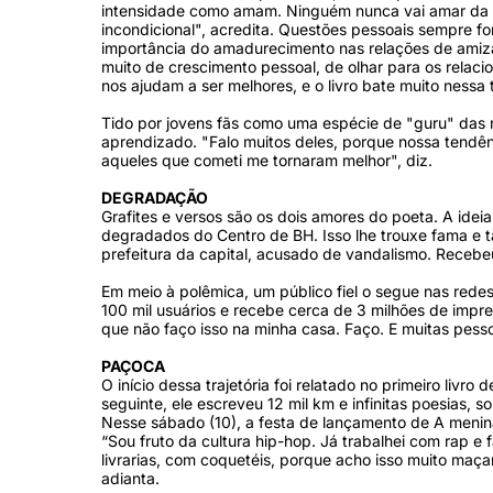
intensidade como amam. Ninguém nunca vai amar da m
incondicional", acredita. Questões pessoais sempre fo
importância do amadurecimento nas relações de amizad
muito de crescimento pessoal, de olhar para os relac
nos ajudam a ser melhores, e o livro bate muito nessa t
Tido por jovens fãs como uma espécie de "guru" das 
aprendizado. "Falo muitos deles, porque nossa tendên
aqueles que cometi me tornaram melhor", diz.
DEGRADAÇÃO
Grafites e versos são os dois amores do poeta. A idei
degradados do Centro de BH. Isso lhe trouxe fama e 
prefeitura da capital, acusado de vandalismo. Recebeu
Em meio à polêmica, um público fiel o segue nas rede
100 mil usuários e recebe cerca de 3 milhões de imp
que não faço isso na minha casa. Faço. E muitas pess
PAÇOCA
O início dessa trajetória foi relatado no primeiro livr
seguinte, ele escreveu 12 mil km e infinitas poesias, 
Nesse sábado (10), a festa de lançamento de A menina
“Sou fruto da cultura hip-hop. Já trabalhei com rap 
livrarias, com coquetéis, porque acho isso muito maça
adianta.