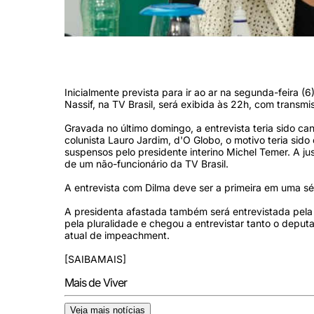
A presidente Dilma Rousseff em fevereiro de 2016. Foto: Marcelo Ca
Inicialmente prevista para ir ao ar na segunda-feira (6
Nassif, na TV Brasil, será exibida às 22h, com trans
Gravada no último domingo, a entrevista teria sido c
colunista Lauro Jardim, d'O Globo, o motivo teria sid
suspensos pelo presidente interino Michel Temer. A justi
de um não-funcionário da TV Brasil.
A entrevista com Dilma deve ser a primeira em uma sér
A presidenta afastada também será entrevistada pel
pela pluralidade e chegou a entrevistar tanto o dep
atual de impeachment.
[SAIBAMAIS]
Mais de Viver
Veja mais notícias