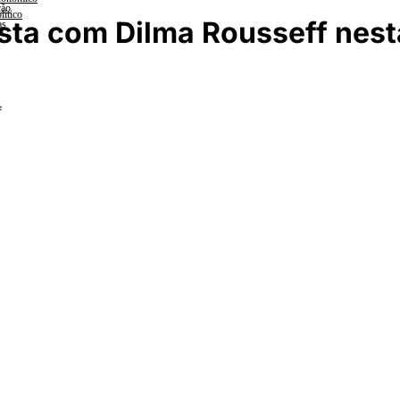
ção
lítico
ista com Dilma Rousseff nest
as
a
f