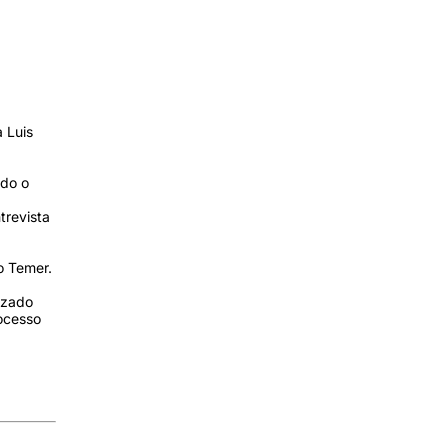
a Luis
ndo o
trevista
o Temer.
ezado
ocesso