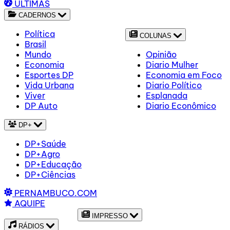
ÚLTIMAS
CADERNOS
Política
COLUNAS
Brasil
Mundo
Opinião
Economia
Diario Mulher
Esportes DP
Economia em Foco
Vida Urbana
Diario Político
Viver
Esplanada
DP Auto
Diario Econômico
DP+
DP+Saúde
DP+Agro
DP+Educação
DP+Ciências
PERNAMBUCO.COM
AQUIPE
IMPRESSO
RÁDIOS