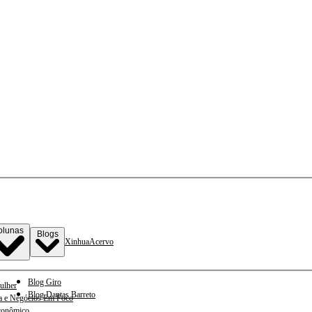
olunas
Blogs
Xinhua
Acervo
Blog Giro
ulher
Blog Dantas Barreto
a e Negócios Em Foco
conômico