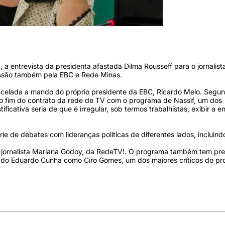
margo/Agência Brasil/
), a entrevista da presidenta afastada Dilma Rousseff para o jornalist
missão também pela EBC e Rede Minas.
ancelada a mando do próprio presidente da EBC, Ricardo Melo. Segu
o o fim do contrato da rede de TV com o programa de Nassif, um dos
ficativa seria de que é irregular, sob termos trabalhistas, exibir a en
ie de debates com lideranças políticas de diferentes lados, incluind
a jornalista Mariana Godoy, da RedeTV!. O programa também tem pr
utado Eduardo Cunha como Ciro Gomes, um dos maiores críticos do pr