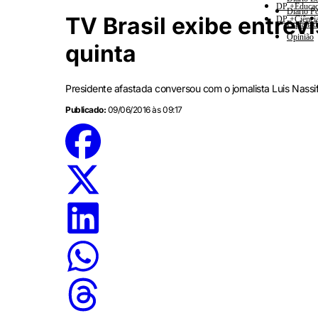
DP +Educa
Diario Po
TV Brasil exibe entrev
DP +Ciênci
Esplanad
Opinião
quinta
Presidente afastada conversou com o jornalista Luis Nassi
Publicado:
09/06/2016 às 09:17