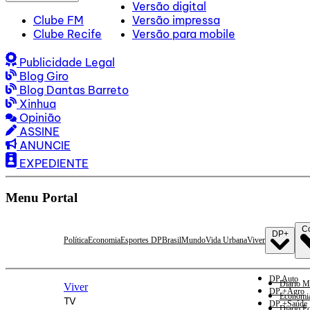
Versão digital
Clube FM
Versão impressa
Clube Recife
Versão para mobile
Publicidade Legal
Blog Giro
Blog Dantas Barreto
Xinhua
Opinião
ASSINE
ANUNCIE
EXPEDIENTE
Menu Portal
C
DP+
Política
Economia
Esportes DP
Brasil
Mundo
Vida Urbana
Viver
DP Auto
Diario M
Viver
DP +Agro
Economi
TV
DP +Saúde
Diario E