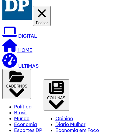
Fechar
DIGITAL
HOME
ÚLTIMAS
CADERNOS
COLUNAS
Política
Brasil
Mundo
Opinião
Economia
Diario Mulher
Esportes DP
Economia em Foco