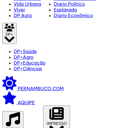
Vida Urbana
Diario Político
Viver
Esplanada
DP Auto
Diario Econômico
DP+
DP+Saúde
DP+Agro
DP+Educação
DP+Ciências
PERNAMBUCO.COM
AQUIPE
IMPRESSO