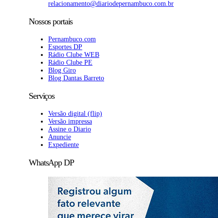
relacionamento@diariodepernambuco.com.br
Nossos portais
Pernambuco.com
Esportes DP
Rádio Clube WEB
Rádio Clube PE
Blog Giro
Blog Dantas Barreto
Serviços
Versão digital (flip)
Versão impressa
Assine o Diario
Anuncie
Expediente
WhatsApp DP