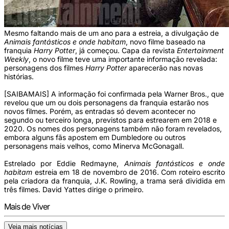
Mesmo faltando mais de um ano para a estreia, a divulgação de
Animais fantásticos e onde habitam
, novo filme baseado na
franquia
Harry Potter
, já começou. Capa da revista
Entertainment
Weekly
, o novo filme teve uma importante informação revelada:
personagens dos filmes
Harry Potter
aparecerão nas novas
histórias.
[SAIBAMAIS] A informação foi confirmada pela Warner Bros., que
revelou que um ou dois personagens da franquia estarão nos
novos filmes. Porém, as entradas só devem acontecer no
segundo ou terceiro longa, previstos para estrearem em 2018 e
2020. Os nomes dos personagens também não foram revelados,
embora alguns fãs apostem em Dumbledore ou outros
personagens mais velhos, como Minerva McGonagall.
Estrelado por Eddie Redmayne,
Animais fantásticos e onde
habitam
estreia em 18 de novembro de 2016. Com roteiro escrito
pela criadora da franquia, J.K. Rowling, a trama será dividida em
três filmes. David Yattes dirige o primeiro.
Mais de Viver
Veja mais notícias