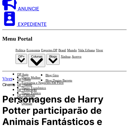
ANUNCIE
EXPEDIENTE
Menu Portal
Política
Economia
Esportes DP
Brasil
Mundo
Vida Urbana
Viver
DP+
Colunas
Blogs
Xinhua
Acervo
DP Auto
Blog Giro
Diario Mulher
Viver
DP +Agro
Blog Dantas Barreto
Economia e Negócios Em Foco
Cinema
DP +Saúde
Diario Econômico
DP +Educação
Diario Político
DP +Ciências
Personagens de Harry
Esplanada
Opinião
Potter participarão de
Animais Fantásticos e