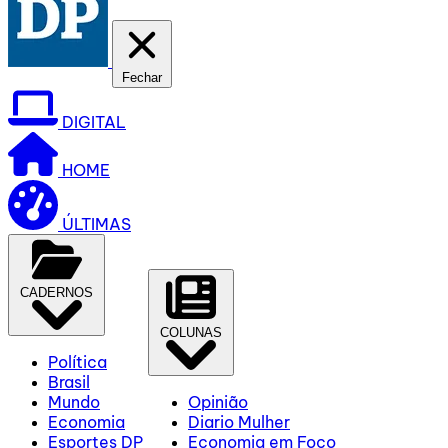
Fechar
DIGITAL
HOME
ÚLTIMAS
CADERNOS
COLUNAS
Política
Brasil
Mundo
Opinião
Economia
Diario Mulher
Esportes DP
Economia em Foco