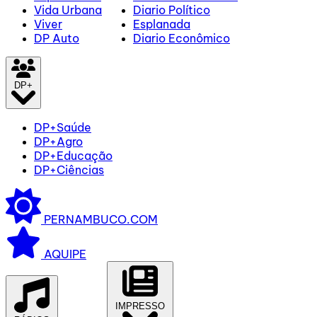
Vida Urbana
Diario Político
Viver
Esplanada
DP Auto
Diario Econômico
DP+
DP+Saúde
DP+Agro
DP+Educação
DP+Ciências
PERNAMBUCO.COM
AQUIPE
IMPRESSO