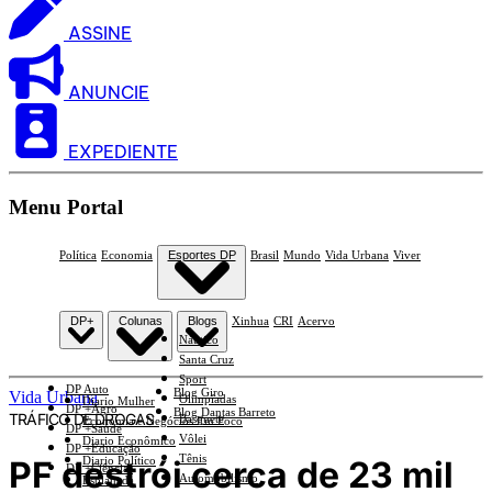
ASSINE
ANUNCIE
EXPEDIENTE
Menu Portal
Política
Economia
Esportes DP
Brasil
Mundo
Vida Urbana
Viver
DP+
Colunas
Blogs
Xinhua
CRI
Acervo
Náutico
Santa Cruz
Sport
DP Auto
Blog Giro
Vida Urbana
Olimpíadas
Diario Mulher
DP +Agro
Blog Dantas Barreto
TRÁFICO DE DROGAS
Basquete
Economia e Negócios Em Foco
DP +Saúde
Vôlei
Diario Econômico
DP +Educação
Tênis
PF destrói cerca de 23 mil
Diario Político
DP +Ciências
Automobilismo
Esplanada