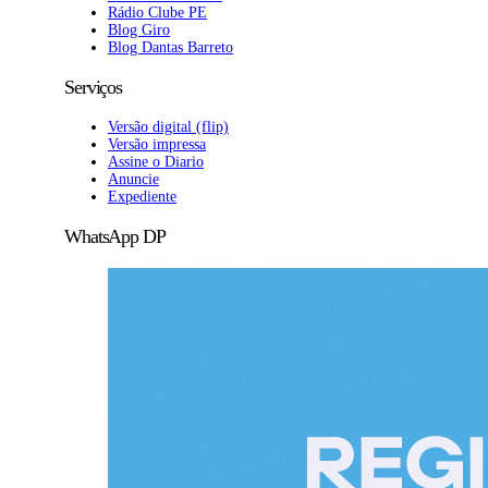
Rádio Clube PE
Blog Giro
Blog Dantas Barreto
Serviços
Versão digital (flip)
Versão impressa
Assine o Diario
Anuncie
Expediente
WhatsApp DP