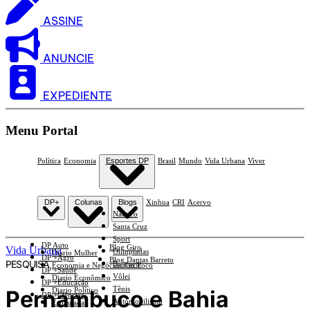
ASSINE
ANUNCIE
EXPEDIENTE
Menu Portal
Política
Economia
Esportes DP
Brasil
Mundo
Vida Urbana
Viver
DP+
Colunas
Blogs
Xinhua
CRI
Acervo
Náutico
Santa Cruz
Sport
DP Auto
Blog Giro
Vida Urbana
Olimpíadas
Diario Mulher
DP +Agro
Blog Dantas Barreto
PESQUISA
Basquete
Economia e Negócios Em Foco
DP +Saúde
Vôlei
Diario Econômico
DP +Educação
Tênis
Pernambuco e Bahia
Diario Político
DP +Ciências
Automobilismo
Esplanada