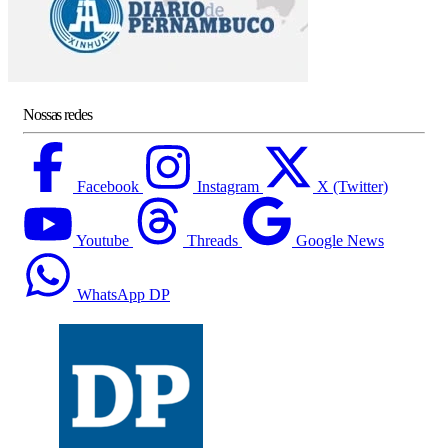
Nossas redes
Facebook
Instagram
X (Twitter)
Youtube
Threads
Google News
WhatsApp DP