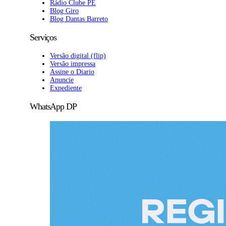
Rádio Clube PE
Blog Giro
Blog Dantas Barreto
Serviços
Versão digital (flip)
Versão impressa
Assine o Diario
Anuncie
Expediente
WhatsApp DP