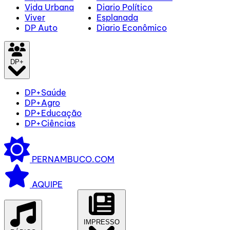
Vida Urbana
Diario Político
Viver
Esplanada
DP Auto
Diario Econômico
DP+
DP+Saúde
DP+Agro
DP+Educação
DP+Ciências
PERNAMBUCO.COM
AQUIPE
IMPRESSO