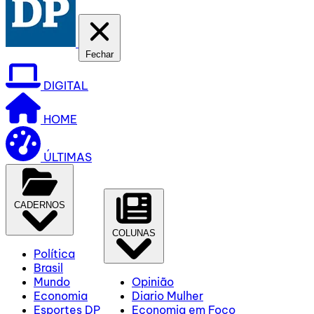
Fechar
DIGITAL
HOME
ÚLTIMAS
CADERNOS
COLUNAS
Política
Brasil
Mundo
Opinião
Economia
Diario Mulher
Esportes DP
Economia em Foco