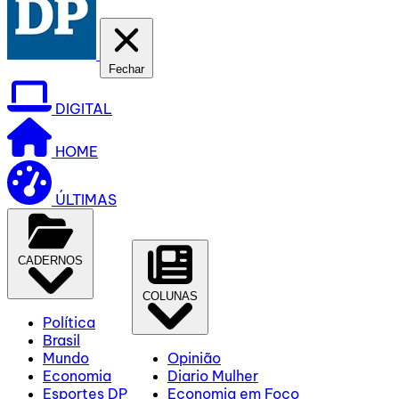
Fechar
DIGITAL
HOME
ÚLTIMAS
CADERNOS
COLUNAS
Política
Brasil
Mundo
Opinião
Economia
Diario Mulher
Esportes DP
Economia em Foco