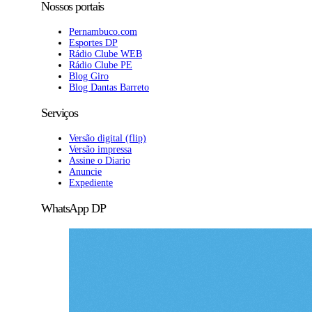
Nossos portais
Pernambuco.com
Esportes DP
Rádio Clube WEB
Rádio Clube PE
Blog Giro
Blog Dantas Barreto
Serviços
Versão digital (flip)
Versão impressa
Assine o Diario
Anuncie
Expediente
WhatsApp DP