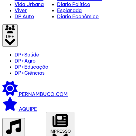
Vida Urbana
Diario Político
Viver
Esplanada
DP Auto
Diario Econômico
DP+
DP+Saúde
DP+Agro
DP+Educação
DP+Ciências
PERNAMBUCO.COM
AQUIPE
IMPRESSO