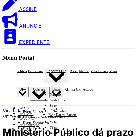
ASSINE
ANUNCIE
EXPEDIENTE
Menu Portal
Política
Economia
Esportes DP
Brasil
Mundo
Vida Urbana
Viver
DP+
Colunas
Blogs
Xinhua
CRI
Acervo
Náutico
Santa Cruz
Sport
DP Auto
Blog Giro
Vida Urbana
Olimpíadas
Diario Mulher
DP +Agro
Blog Dantas Barreto
MEIO AMBIENTE
Basquete
Economia e Negócios Em Foco
DP +Saúde
Vôlei
Diario Econômico
DP +Educação
Tênis
Ministério Público dá prazo
Diario Político
DP +Ciências
Automobilismo
Esplanada