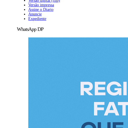
Versão digital (flip)
Versão impressa
Assine o Diario
Anuncie
Expediente
WhatsApp DP