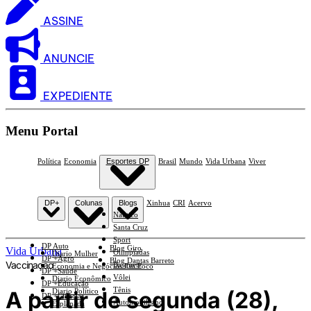
ASSINE
ANUNCIE
EXPEDIENTE
Menu Portal
Política
Economia
Esportes DP
Brasil
Mundo
Vida Urbana
Viver
DP+
Colunas
Blogs
Xinhua
CRI
Acervo
Náutico
Santa Cruz
Sport
DP Auto
Blog Giro
Vida Urbana
Olimpíadas
Diario Mulher
DP +Agro
Blog Dantas Barreto
Vaccinação
Basquete
Economia e Negócios Em Foco
DP +Saúde
Vôlei
Diario Econômico
DP +Educação
Tênis
A partir de segunda (28),
Diario Político
DP +Ciências
Automobilismo
Esplanada