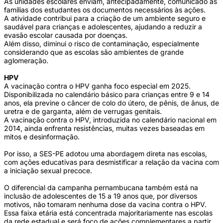
As unidades escolares enviam, antecipadamente, comunicado às
famílias dos estudantes os documentos necessários às ações.
A atividade contribui para a criação de um ambiente seguro e
saudável para crianças e adolescentes, ajudando a reduzir a
evasão escolar causada por doenças.
Além disso, diminui o risco de contaminação, especialmente
considerando que as escolas são ambientes de grande
aglomeração.
HPV
A vacinação contra o HPV ganha foco especial em 2025.
Disponibilizada no calendário básico para crianças entre 9 e 14
anos, ela previne o câncer de colo do útero, de pênis, de ânus, de
uretra e de garganta, além de verrugas genitais.
A vacinação contra o HPV, introduzida no calendário nacional em
2014, ainda enfrenta resistências, muitas vezes baseadas em
mitos e desinformação.
Por isso, a SES-PE adotou uma abordagem direta nas escolas,
com ações educativas para desmistificar a relação da vacina com
a iniciação sexual precoce.
O diferencial da campanha pernambucana também está na
inclusão de adolescentes de 15 a 19 anos que, por diversos
motivos, não tomaram nenhuma dose da vacina contra o HPV.
Essa faixa etária está concentrada majoritariamente nas escolas
da rede estadual e será foco de ações complementares a partir