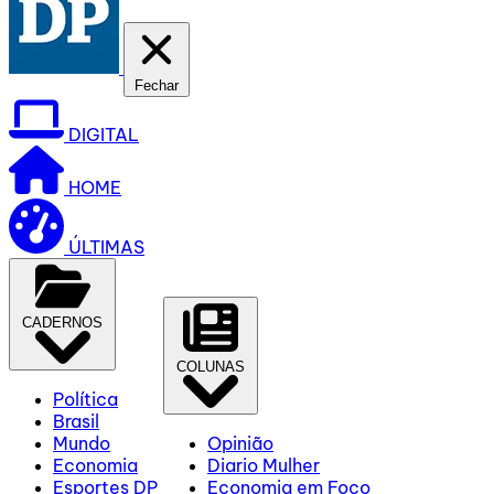
Fechar
DIGITAL
HOME
ÚLTIMAS
CADERNOS
COLUNAS
Política
Brasil
Mundo
Opinião
Economia
Diario Mulher
Esportes DP
Economia em Foco