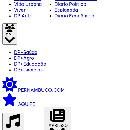
Vida Urbana
Diario Político
Viver
Esplanada
DP Auto
Diario Econômico
DP+
DP+Saúde
DP+Agro
DP+Educação
DP+Ciências
PERNAMBUCO.COM
AQUIPE
IMPRESSO