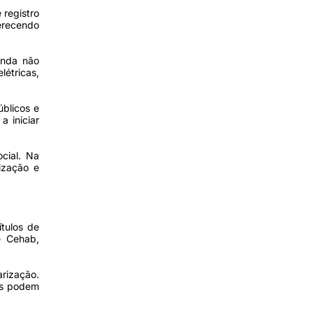
 registro
erecendo
enda não
létricas,
úblicos e
a iniciar
ocial. Na
rização e
tulos de
e Cehab,
rização.
ias podem