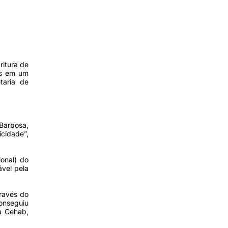
itura de
is em um
taria de
 Barbosa,
cidade”,
onal) do
ável pela
través do
conseguiu
a Cehab,