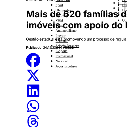
Santa Cruz
Eco
DP +S
Sport
Dia
DP +E
Olimpíadas
Dia
Mais de 620 famílias 
DP +C
Basquete
Esp
Vôlei
Opi
imóveis com apoio do 
Tênis
Automobilismo
Interior
Gestão estadual está promovendo um processo de regular
Feminino
Seleção Brasileira
Publicado:
24/12/2024 às 09:02
E-Sports
Internacional
Nacional
Jogos Escolares