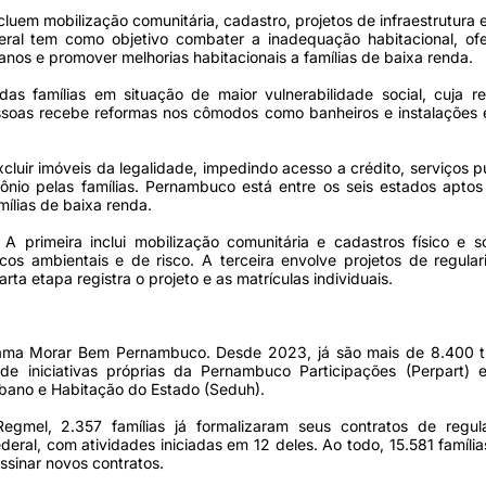
luem mobilização comunitária, cadastro, projetos de infraestrutura e
eral tem como objetivo combater a inadequação habitacional, of
anos e promover melhorias habitacionais a famílias de baixa renda.
das famílias em situação de maior vulnerabilidade social, cuja r
ssoas recebe reformas nos cômodos como banheiros e instalações e
excluir imóveis da legalidade, impedindo acesso a crédito, serviços p
mônio pelas famílias. Pernambuco está entre os seis estados aptos 
mílias de baixa renda.
A primeira inclui mobilização comunitária e cadastros físico e s
cos ambientais e de risco. A terceira envolve projetos de regula
ta etapa registra o projeto e as matrículas individuais.
grama Morar Bem Pernambuco. Desde 2023, já são mais de 8.400 tí
e iniciativas próprias da Pernambuco Participações (Perpart) 
rbano e Habitação do Estado (Seduh).
gmel, 2.357 famílias já formalizaram seus contratos de regula
ral, com atividades iniciadas em 12 deles. Ao todo, 15.581 famíl
ssinar novos contratos.