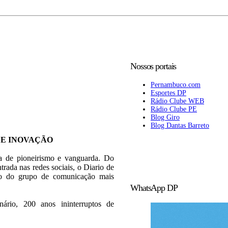
Nossos portais
Pernambuco.com
Esportes DP
Rádio Clube WEB
Rádio Clube PE
Blog Giro
Blog Dantas Barreto
 E INOVAÇÃO
ia de pioneirismo e vanguarda. Do
trada nas redes sociais, o Diario de
rão do grupo de comunicação mais
WhatsApp DP
rio, 200 anos ininterruptos de