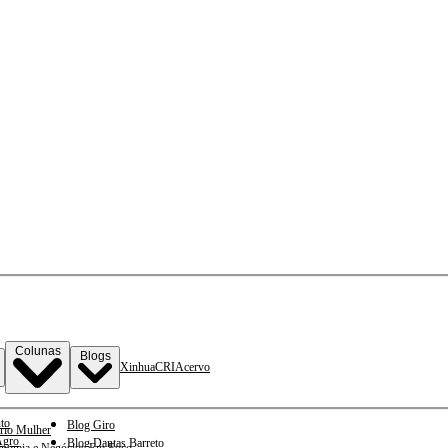
Colunas
Blogs
Xinhua
CRI
Acervo
to
Blog Giro
rio Mulher
gro
Blog Dantas Barreto