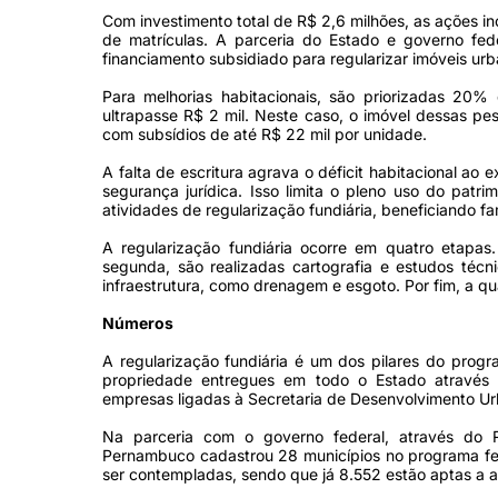
Com investimento total de R$ 2,6 milhões, as ações inc
de matrículas. A parceria do Estado e governo fed
financiamento subsidiado para regularizar imóveis urb
Para melhorias habitacionais, são priorizadas 20% 
ultrapasse R$ 2 mil. Neste caso, o imóvel dessas pe
com subsídios de até R$ 22 mil por unidade.
A falta de escritura agrava o déficit habitacional ao 
segurança jurídica. Isso limita o pleno uso do patri
atividades de regularização fundiária, beneficiando fa
A regularização fundiária ocorre em quatro etapas. 
segunda, são realizadas cartografia e estudos técni
infraestrutura, como drenagem e esgoto. Por fim, a quar
Números
A regularização fundiária é um dos pilares do pro
propriedade entregues em todo o Estado através d
empresas ligadas à Secretaria de Desenvolvimento U
Na parceria com o governo federal, através do Re
Pernambuco cadastrou 28 municípios no programa fede
ser contempladas, sendo que já 8.552 estão aptas a a