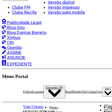
Versão digital
Clube FM
Versão impressa
Clube Recife
Versão para mobile
Publicidade Legal
Blog Giro
Blog Dantas Barreto
Xinhua
CRI
Opinião
ASSINE
ANUNCIE
EXPEDIENTE
Menu Portal
Esportes DP
DP+
Política
Economia
Brasil
Mundo
Vida Urbana
Viver
DP Au
Vida Urbana
Náutico
Dia
DP +A
MORADIA POPULAR