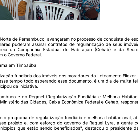
Norte de Pernambuco, avançaram no processo de conquista de escr
liares puderam assinar contratos de regularização de seus imóve
meio da Companhia Estadual de Habitação (Cehab) e da Secre
m o Governo Federal.
grama em Timbaúba.
rização fundiária dos imóveis dos moradores do Loteamento Eliezer
sse tempo todo esperando esse documento, é um dia de muita feli
ipou da iniciativa.
mbuco e do Regmel (Regularização Fundiária e Melhoria Habitaci
 Ministério das Cidades, Caixa Econômica Federal e Cehab, respons
 o programa de regularização fundiária e melhoria habitacional, a
 esse projeto e, com esforço do governo de Raquel Lyra, a gente 
nicípios que estão sendo beneficiados", destacou o presidente d