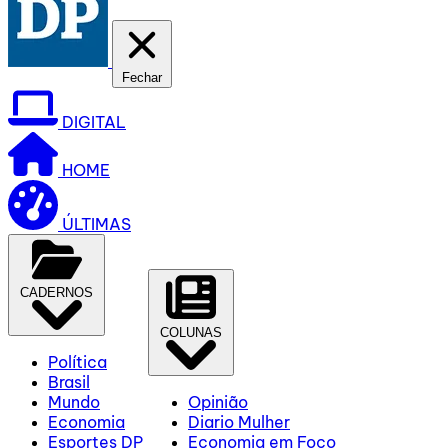
Fechar
DIGITAL
HOME
ÚLTIMAS
CADERNOS
COLUNAS
Política
Brasil
Mundo
Opinião
Economia
Diario Mulher
Esportes DP
Economia em Foco