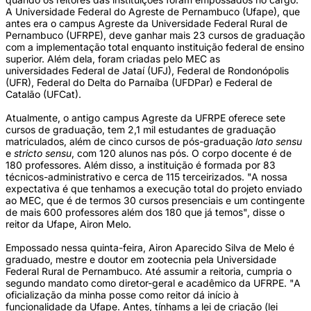
A Universidade Federal do Agreste de Pernambuco (Ufape), que
antes era o campus Agreste da Universidade Federal Rural de
Pernambuco (UFRPE), deve ganhar mais 23 cursos de graduação
com a implementação total enquanto instituição federal de ensino
superior. Além dela, foram criadas pelo MEC as
universidades Federal de Jataí (UFJ), Federal de Rondonópolis
(UFR), Federal do Delta do Parnaíba (UFDPar) e Federal de
Catalão (UFCat).
Atualmente, o antigo campus Agreste da UFRPE oferece sete
cursos de graduação, tem 2,1 mil estudantes de graduação
matriculados, além de cinco cursos de pós-graduação
lato sensu
e
stricto sensu
, com 120 alunos nas pós. O corpo docente é de
180 professores. Além disso, a instituição é formada por 83
técnicos-administrativo e cerca de 115 terceirizados. "A nossa
expectativa é que tenhamos a execução total do projeto enviado
ao MEC, que é de termos 30 cursos presenciais e um contingente
de mais 600 professores além dos 180 que já temos", disse o
reitor da Ufape, Airon Melo.
Empossado nessa quinta-feira, Airon Aparecido Silva de Melo é
graduado, mestre e doutor em zootecnia pela Universidade
Federal Rural de Pernambuco. Até assumir a reitoria, cumpria o
segundo mandato como diretor-geral e acadêmico da UFRPE. "A
oficialização da minha posse como reitor dá início à
funcionalidade da Ufape. Antes, tínhams a lei de criação (lei