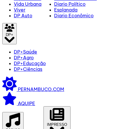
Vida Urbana
Diario Político
Viver
Esplanada
DP Auto
Diario Econômico
DP+
DP+Saúde
DP+Agro
DP+Educação
DP+Ciências
PERNAMBUCO.COM
AQUIPE
IMPRESSO