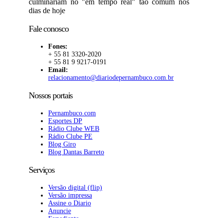
culminariam no "em tempo real" tão comum nos
dias de hoje
Fale conosco
Fones:
+ 55 81 3320-2020
+ 55 81 9 9217-0191
Email:
relacionamento@diariodepernambuco.com.br
Nossos portais
Pernambuco.com
Esportes DP
Rádio Clube WEB
Rádio Clube PE
Blog Giro
Blog Dantas Barreto
Serviços
Versão digital (flip)
Versão impressa
Assine o Diario
Anuncie