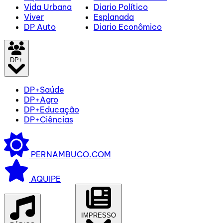
Vida Urbana
Diario Político
Viver
Esplanada
DP Auto
Diario Econômico
DP+
DP+Saúde
DP+Agro
DP+Educação
DP+Ciências
PERNAMBUCO.COM
AQUIPE
IMPRESSO