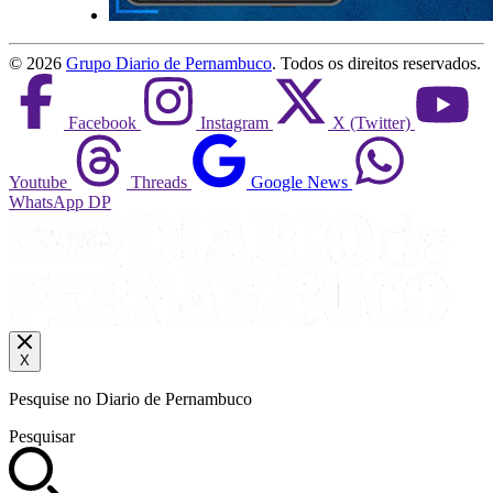
©
2026
Grupo Diario de Pernambuco
. Todos os direitos reservados.
Facebook
Instagram
X (Twitter)
Youtube
Threads
Google News
WhatsApp DP
X
Pesquise no Diario de Pernambuco
Pesquisar