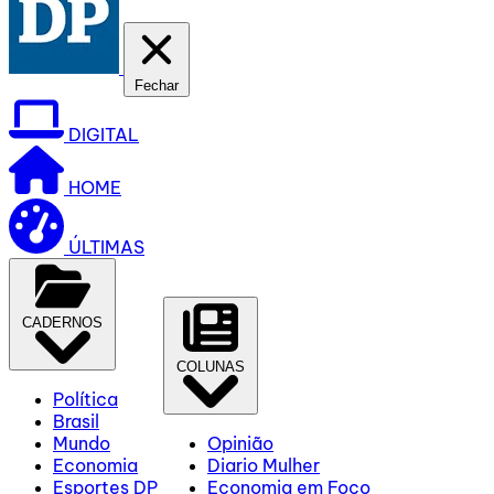
Fechar
DIGITAL
HOME
ÚLTIMAS
CADERNOS
COLUNAS
Política
Brasil
Mundo
Opinião
Economia
Diario Mulher
Esportes DP
Economia em Foco