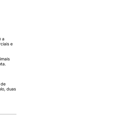
é a
ciais e
imais
ota.
 de
ulo, duas