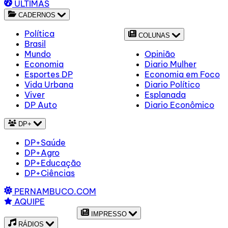
ÚLTIMAS
CADERNOS
Política
COLUNAS
Brasil
Mundo
Opinião
Economia
Diario Mulher
Esportes DP
Economia em Foco
Vida Urbana
Diario Político
Viver
Esplanada
DP Auto
Diario Econômico
DP+
DP+Saúde
DP+Agro
DP+Educação
DP+Ciências
PERNAMBUCO.COM
AQUIPE
IMPRESSO
RÁDIOS