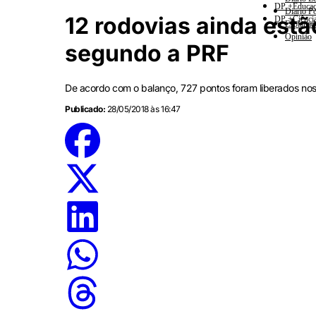
DP +Educa
Diario Po
12 rodovias ainda es
DP +Ciênci
Esplanad
Opinião
segundo a PRF
De acordo com o balanço, 727 pontos foram liberados nos 
Publicado:
28/05/2018 às 16:47