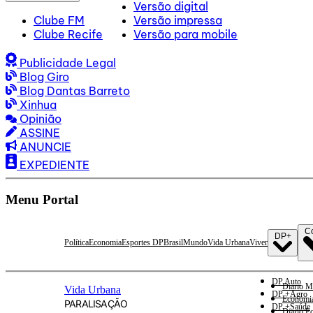
Versão digital
Clube FM
Versão impressa
Clube Recife
Versão para mobile
Publicidade Legal
Blog Giro
Blog Dantas Barreto
Xinhua
Opinião
ASSINE
ANUNCIE
EXPEDIENTE
Menu Portal
C
DP+
Política
Economia
Esportes DP
Brasil
Mundo
Vida Urbana
Viver
DP Auto
Diario M
Vida Urbana
DP +Agro
Economi
PARALISAÇÃO
DP +Saúde
Diario E