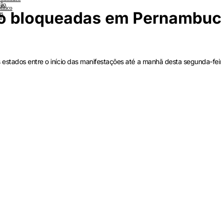
ção
lítico
tão bloqueadas em Pernambuc
as
a
estados entre o início das manifestações até a manhã desta segunda-fei