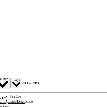
olunas
Blogs
Xinhua
Acervo
Blog Giro
ulher
Blog Dantas Barreto
a e Negócios Em Foco
conômico