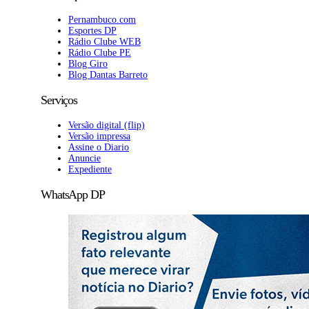
Pernambuco.com
Esportes DP
Rádio Clube WEB
Rádio Clube PE
Blog Giro
Blog Dantas Barreto
Serviços
Versão digital (flip)
Versão impressa
Assine o Diario
Anuncie
Expediente
WhatsApp DP