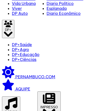
Vida Urbana
Diario Político
Viver
Esplanada
DP Auto
Diario Econômico
DP+
DP+Saúde
DP+Agro
DP+Educação
DP+Ciências
PERNAMBUCO.COM
AQUIPE
IMPRESSO