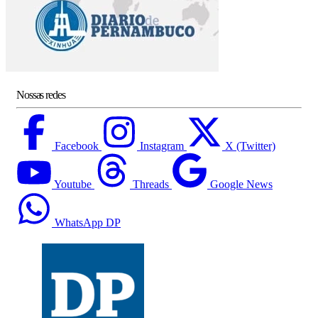
Nossas redes
Facebook
Instagram
X (Twitter)
Youtube
Threads
Google News
WhatsApp DP