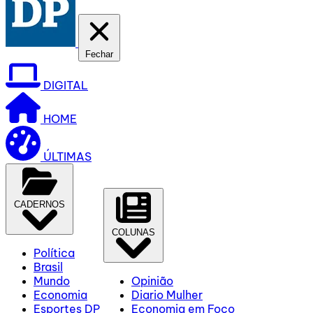
Fechar
DIGITAL
HOME
ÚLTIMAS
CADERNOS
COLUNAS
Política
Brasil
Mundo
Opinião
Economia
Diario Mulher
Esportes DP
Economia em Foco