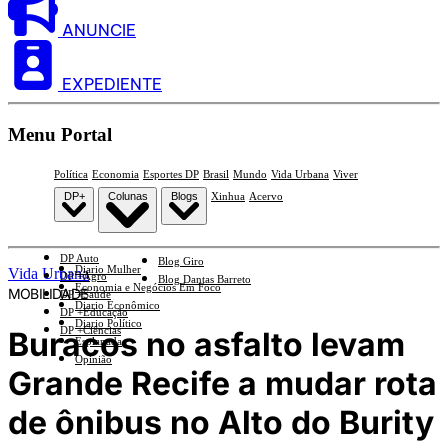
ANUNCIE
EXPEDIENTE
Menu Portal
Política
Economia
Esportes DP
Brasil
Mundo
Vida Urbana
Viver
DP+
Colunas
Blogs
Xinhua
Acervo
DP Auto
Blog Giro
Diario Mulher
Vida Urbana
DP +Agro
Blog Dantas Barreto
Economia e Negócios Em Foco
MOBILIDADE
DP +Saúde
Diario Econômico
DP +Educação
Diario Político
DP +Ciências
Buracos no asfalto levam
Esplanada
Opinião
Grande Recife a mudar rota
de ônibus no Alto do Burity