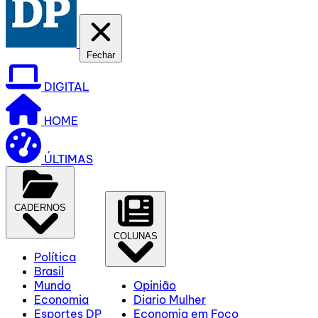
Fechar
DIGITAL
HOME
ÚLTIMAS
CADERNOS
COLUNAS
Política
Brasil
Mundo
Opinião
Economia
Diario Mulher
Esportes DP
Economia em Foco