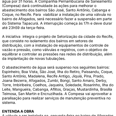
água por 31 horas. A Companhia Pernambucana de Saneamento
(Compesa) dará continuidade às ações para melhorar o
abastecimento dos bairros São José, Santo Antônio, Cabanga e
Coque, no Recife. Para viabilizar a instalação de uma válvula no
bairro de Afogados, será necessário fazer a suspensão em parte
do Sistema Tapacurá. A interrupção começa às 17h e deve durar
até 23h59 da terça-feira.
A iniciativa integra o projeto de Setorização da cidade do Recife,
que consiste no isolamento dos bairros em setores de
distribuição, com a instalação de equipamentos de controle de
vazão e pressão, como válvulas e registros, com o objetivo de
equilibrar e controlar as pressões nas redes de distribuição, além
da implantação de novas tubulações.
O abastecimento de água será suspenso nos seguintes bairros:
Espinheiro, Boa Vista, São José, Ilha do Retiro, Paissandu, Coque,
Santo Antônio, Madalena, Recife Antigo, Jiquiá, Pina, Prado,
Joana Bezerra, Afogados, Zumbi, Bongi, Santo Amaro, Derby,
Torre, Imbiribeira, Coelhos, Jaqueira, Soledade, Rosarinho, Ilha do
Leite, Mangueira, Cabanga, Aflitos, Graças, Mustardinha, Brasília
Teimosa, San Martin e Encruzilhada. A Compesa vai aproveitar a
paralisação para realizar serviços de manutenção preventiva no
sistema.
ENTENDA A OBRA
A válvula a ser instalada na segunda-feira no bairro de Afogados