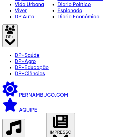
Vida Urbana
Diario Político
Viver
Esplanada
DP Auto
Diario Econômico
DP+
DP+Saúde
DP+Agro
DP+Educação
DP+Ciências
PERNAMBUCO.COM
AQUIPE
IMPRESSO