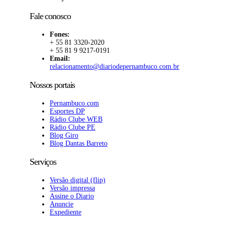
Fale conosco
Fones:
+ 55 81 3320-2020
+ 55 81 9 9217-0191
Email:
relacionamento@diariodepernambuco.com.br
Nossos portais
Pernambuco.com
Esportes DP
Rádio Clube WEB
Rádio Clube PE
Blog Giro
Blog Dantas Barreto
Serviços
Versão digital (flip)
Versão impressa
Assine o Diario
Anuncie
Expediente