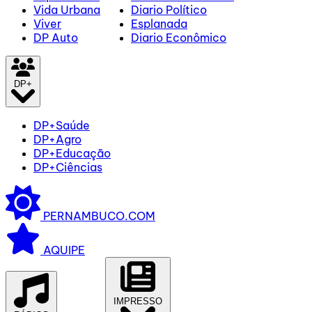
Vida Urbana
Diario Político
Viver
Esplanada
DP Auto
Diario Econômico
DP+
DP+Saúde
DP+Agro
DP+Educação
DP+Ciências
PERNAMBUCO.COM
AQUIPE
IMPRESSO