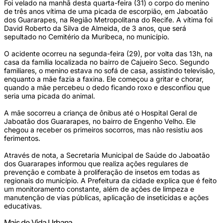
Foi velado na manhã desta quarta-feira (31) o corpo do menino
de três anos vítima de uma picada de escorpião, em Jaboatão
dos Guararapes, na Região Metropolitana do Recife. A vítima foi
David Roberto da Silva de Almeida, de 3 anos, que será
sepultado no Cemitério da Muribeca, no município.
O acidente ocorreu na segunda-feira (29), por volta das 13h, na
casa da família localizada no bairro de Cajueiro Seco. Segundo
familiares, o menino estava no sofá de casa, assistindo televisão,
enquanto a mãe fazia a faxina. Ele começou a gritar e chorar,
quando a mãe percebeu o dedo ficando roxo e desconfiou que
seria uma picada do animal.
A mãe socorreu a criança de ônibus até o Hospital Geral de
Jaboatão dos Guararapes, no bairro de Engenho Velho. Ele
chegou a receber os primeiros socorros, mas não resistiu aos
ferimentos.
Através de nota, a Secretaria Municipal de Saúde do Jaboatão
dos Guararapes informou que realiza ações regulares de
prevenção e combate à proliferação de insetos em todas as
regionais do município. A Prefeitura da cidade explica que é feito
um monitoramento constante, além de ações de limpeza e
manutenção de vias públicas, aplicação de inseticidas e ações
educativas.
Mais de Vida Urbana