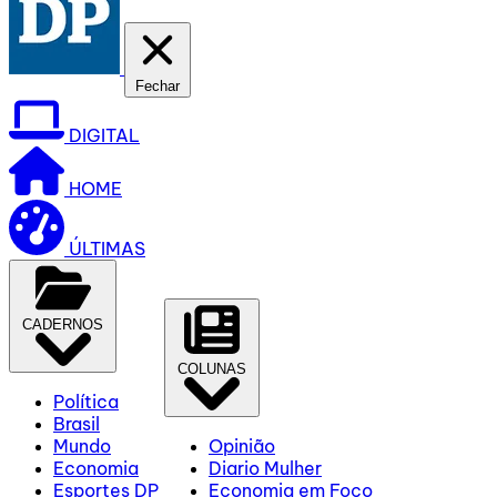
Fechar
DIGITAL
HOME
ÚLTIMAS
CADERNOS
COLUNAS
Política
Brasil
Mundo
Opinião
Economia
Diario Mulher
Esportes DP
Economia em Foco