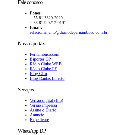
Fale conosco
Fones:
+ 55 81 3320-2020
+ 55 81 9 9217-0191
Email:
relacionamento@diariodepernambuco.com.br
Nossos portais
Pernambuco.com
Esportes DP
Rádio Clube WEB
Rádio Clube PE
Blog Giro
Blog Dantas Barreto
Serviços
Versão digital (flip)
Versão impressa
Assine o Diario
Anuncie
Expediente
WhatsApp DP