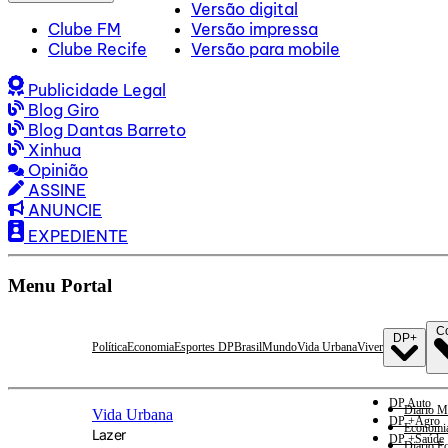
Versão digital
Clube FM
Versão impressa
Clube Recife
Versão para mobile
Publicidade Legal
Blog Giro
Blog Dantas Barreto
Xinhua
Opinião
ASSINE
ANUNCIE
EXPEDIENTE
Menu Portal
C
DP+
Política
Economia
Esportes DP
Brasil
Mundo
Vida Urbana
Viver
DP Auto
Diario M
Vida Urbana
DP +Agro
Economi
Lazer
DP +Saúde
Diario E