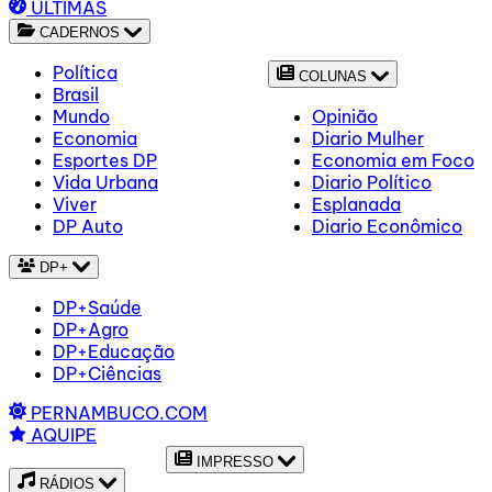
ÚLTIMAS
CADERNOS
Política
COLUNAS
Brasil
Mundo
Opinião
Economia
Diario Mulher
Esportes DP
Economia em Foco
Vida Urbana
Diario Político
Viver
Esplanada
DP Auto
Diario Econômico
DP+
DP+Saúde
DP+Agro
DP+Educação
DP+Ciências
PERNAMBUCO.COM
AQUIPE
IMPRESSO
RÁDIOS