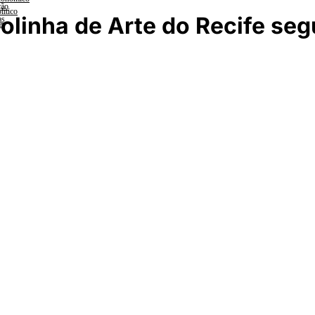
ção
lítico
olinha de Arte do Recife se
as
a