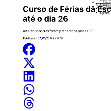
DP +Educa
Diario Po
Curso de Férias da Esc
DP +Ciênci
Esplanad
Opinião
até o dia 26
Arte-educadores foram preparados pela UFPE
Publicado:
04/01/2017 às 17:33