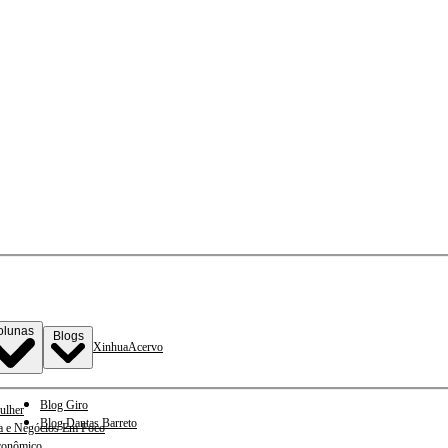
olunas
Blogs
Xinhua
Acervo
Blog Giro
ulher
Blog Dantas Barreto
a e Negócios Em Foco
conômico