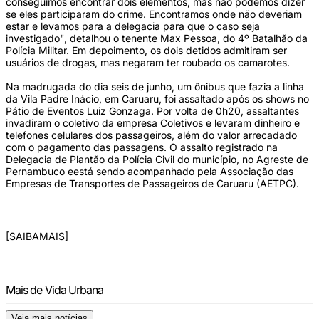
conseguimos encontrar dois elementos, mas não podemos dizer
se eles participaram do crime. Encontramos onde não deveriam
estar e levamos para a delegacia para que o caso seja
investigado", detalhou o tenente Max Pessoa, do 4º Batalhão da
Polícia Militar. Em depoimento, os dois detidos admitiram ser
usuários de drogas, mas negaram ter roubado os camarotes.
Na madrugada do dia seis de junho, um ônibus que fazia a linha
da Vila Padre Inácio, em Caruaru, foi assaltado após os shows no
Pátio de Eventos Luiz Gonzaga. Por volta de 0h20, assaltantes
invadiram o coletivo da empresa Coletivos e levaram dinheiro e
telefones celulares dos passageiros, além do valor arrecadado
com o pagamento das passagens. O assalto registrado na
Delegacia de Plantão da Polícia Civil do município, no Agreste de
Pernambuco eestá sendo acompanhado pela Associação das
Empresas de Transportes de Passageiros de Caruaru (AETPC).
[SAIBAMAIS]
Mais de Vida Urbana
Veja mais notícias