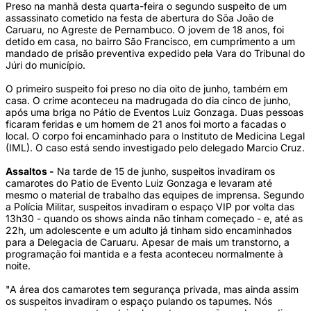
Preso na manhã desta quarta-feira o segundo suspeito de um
assassinato cometido na festa de abertura do Sõa João de
Caruaru, no Agreste de Pernambuco. O jovem de 18 anos, foi
detido em casa, no bairro São Francisco, em cumprimento a um
mandado de prisão preventiva expedido pela Vara do Tribunal do
Júri do município.
O primeiro suspeito foi preso no dia oito de junho, também em
casa. O crime aconteceu na madrugada do dia cinco de junho,
após uma briga no Pátio de Eventos Luiz Gonzaga. Duas pessoas
ficaram feridas e um homem de 21 anos foi morto a facadas o
local. O corpo foi encaminhado para o Instituto de Medicina Legal
(IML). O caso está sendo investigado pelo delegado Marcio Cruz.
Assaltos -
Na tarde de 15 de junho, suspeitos invadiram os
camarotes do Patio de Evento Luiz Gonzaga e levaram até
mesmo o material de trabalho das equipes de imprensa. Segundo
a Polícia Militar, suspeitos invadiram o espaço VIP por volta das
13h30 - quando os shows ainda não tinham começado - e, até as
22h, um adolescente e um adulto já tinham sido encaminhados
para a Delegacia de Caruaru. Apesar de mais um transtorno, a
programação foi mantida e a festa aconteceu normalmente à
noite.
"A área dos camarotes tem segurança privada, mas ainda assim
os suspeitos invadiram o espaço pulando os tapumes. Nós