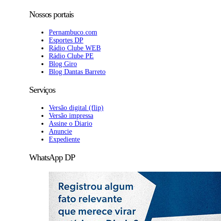
Nossos portais
Pernambuco.com
Esportes DP
Rádio Clube WEB
Rádio Clube PE
Blog Giro
Blog Dantas Barreto
Serviços
Versão digital (flip)
Versão impressa
Assine o Diario
Anuncie
Expediente
WhatsApp DP