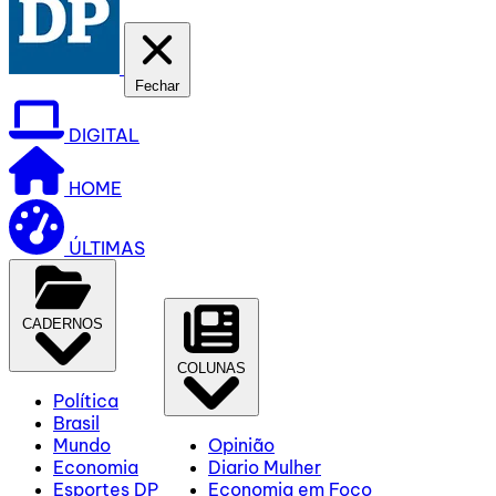
Fechar
DIGITAL
HOME
ÚLTIMAS
CADERNOS
COLUNAS
Política
Brasil
Mundo
Opinião
Economia
Diario Mulher
Esportes DP
Economia em Foco