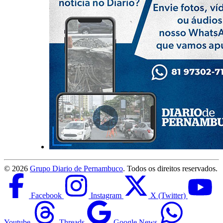
©
2026
Grupo Diario de Pernambuco
. Todos os direitos reservados.
Facebook
Instagram
X (Twitter)
Youtube
Threads
Google News