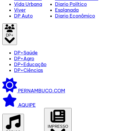
Vida Urbana
Diario Político
Viver
Esplanada
DP Auto
Diario Econômico
DP+
DP+Saúde
DP+Agro
DP+Educação
DP+Ciências
PERNAMBUCO.COM
AQUIPE
IMPRESSO