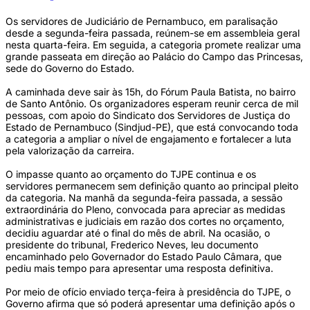
Os servidores de Judiciário de Pernambuco, em paralisação
desde a segunda-feira passada, reúnem-se em assembleia geral
nesta quarta-feira. Em seguida, a categoria promete realizar uma
grande passeata em direção ao Palácio do Campo das Princesas,
sede do Governo do Estado.
A caminhada deve sair às 15h, do Fórum Paula Batista, no bairro
de Santo Antônio. Os organizadores esperam reunir cerca de mil
pessoas, com apoio do Sindicato dos Servidores de Justiça do
Estado de Pernambuco (Sindjud-PE), que está convocando toda
a categoria a ampliar o nível de engajamento e fortalecer a luta
pela valorização da carreira.
O impasse quanto ao orçamento do TJPE continua e os
servidores permanecem sem definição quanto ao principal pleito
da categoria. Na manhã da segunda-feira passada, a sessão
extraordinária do Pleno, convocada para apreciar as medidas
administrativas e judiciais em razão dos cortes no orçamento,
decidiu aguardar até o final do mês de abril. Na ocasião, o
presidente do tribunal, Frederico Neves, leu documento
encaminhado pelo Governador do Estado Paulo Câmara, que
pediu mais tempo para apresentar uma resposta definitiva.
Por meio de ofício enviado terça-feira à presidência do TJPE, o
Governo afirma que só poderá apresentar uma definição após o