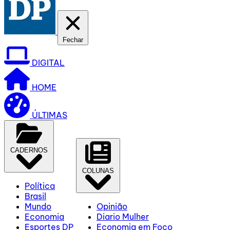
Fechar
DIGITAL
HOME
ÚLTIMAS
CADERNOS
COLUNAS
Política
Brasil
Mundo
Opinião
Economia
Diario Mulher
Esportes DP
Economia em Foco