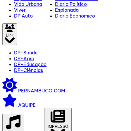
Vida Urbana
Diario Político
Viver
Esplanada
DP Auto
Diario Econômico
DP+
DP+Saúde
DP+Agro
DP+Educação
DP+Ciências
PERNAMBUCO.COM
AQUIPE
IMPRESSO