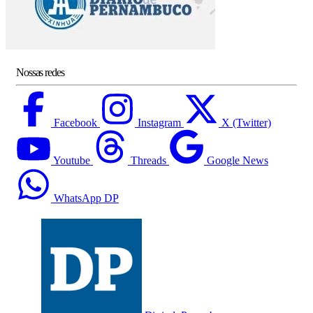
Nossas redes
Facebook
Instagram
X (Twitter)
Youtube
Threads
Google News
WhatsApp DP