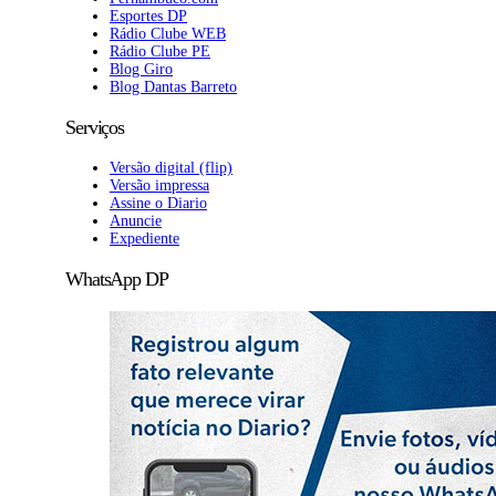
Esportes DP
Rádio Clube WEB
Rádio Clube PE
Blog Giro
Blog Dantas Barreto
Serviços
Versão digital (flip)
Versão impressa
Assine o Diario
Anuncie
Expediente
WhatsApp DP