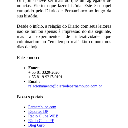
Um jornal deve ser mais do que um agregador de
notícias. Ele tem que fazer história. Este é o papel
cumprido pelo Diario de Pernambuco ao longo da
sua história.
Desde o início, a relação do Diario com seus leitores
não se limitou apenas à impressão do dia seguinte,
mas a experimentos de interatividade que
culminariam no "em tempo real" tão comum nos
dias de hoje
Fale conosco
Fones:
+ 55 81 3320-2020
+ 55 81 9 9217-0191
Email:
relacionamento@diariodepernambuco.com.br
Nossos portais
Pernambuco.com
Esportes DP
Rádio Clube WEB
Rádio Clube PE
Blog Giro