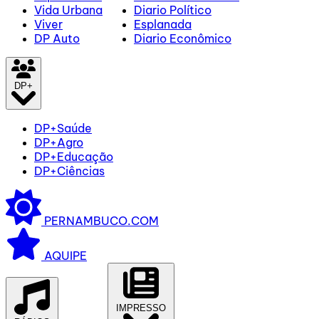
Vida Urbana
Diario Político
Viver
Esplanada
DP Auto
Diario Econômico
DP+
DP+Saúde
DP+Agro
DP+Educação
DP+Ciências
PERNAMBUCO.COM
AQUIPE
IMPRESSO