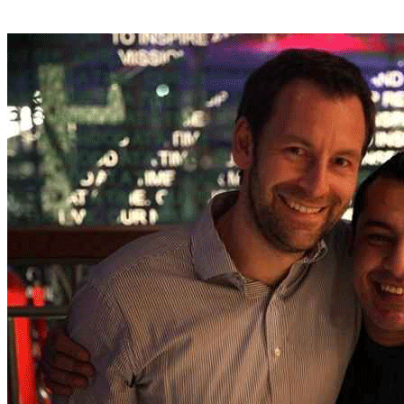
alemães e %u201Cnão-local%u201D para os refugiados Foto: Reprodução/