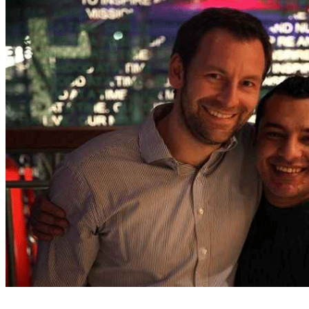
Na rede social, os usuários escolhem um perfil %u201Clocal%u201D para os