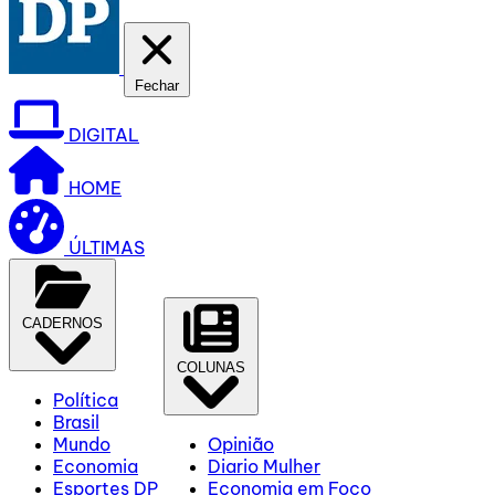
Fechar
DIGITAL
HOME
ÚLTIMAS
CADERNOS
COLUNAS
Política
Brasil
Mundo
Opinião
Economia
Diario Mulher
Esportes DP
Economia em Foco