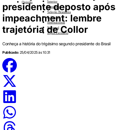
Interior
Opinião
presidente deposto após
Feminino
Seleção Brasileira
impeachment: lembre
E-Sports
Internacional
trajetória de Collor
Nacional
Jogos Escolares
Conheça a história do trigésimo segundo presidente do Brasil
Publicado:
25/04/2025 às 10:31