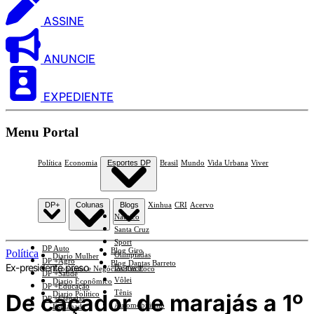
ASSINE
ANUNCIE
EXPEDIENTE
Menu Portal
Política
Economia
Esportes DP
Brasil
Mundo
Vida Urbana
Viver
DP+
Colunas
Blogs
Xinhua
CRI
Acervo
Náutico
Santa Cruz
Sport
DP Auto
Blog Giro
Política
Olimpíadas
Diario Mulher
DP +Agro
Blog Dantas Barreto
Ex-presidente preso
Basquete
Economia e Negócios Em Foco
DP +Saúde
Vôlei
Diario Econômico
DP +Educação
Tênis
De caçador de marajás a 1º
Diario Político
DP +Ciências
Automobilismo
Esplanada