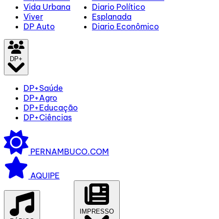
Vida Urbana
Diario Político
Viver
Esplanada
DP Auto
Diario Econômico
DP+
DP+Saúde
DP+Agro
DP+Educação
DP+Ciências
PERNAMBUCO.COM
AQUIPE
IMPRESSO