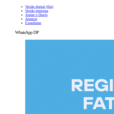
Versão digital (flip)
Versão impressa
Assine o Diario
Anuncie
Expediente
WhatsApp DP