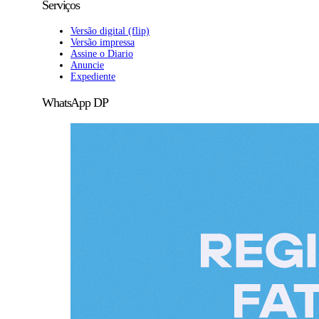
Serviços
Versão digital (flip)
Versão impressa
Assine o Diario
Anuncie
Expediente
WhatsApp DP