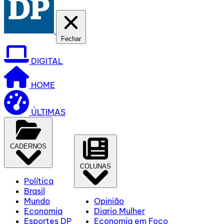
Fechar
DIGITAL
HOME
ÚLTIMAS
CADERNOS
COLUNAS
Política
Brasil
Mundo
Opinião
Economia
Diario Mulher
Esportes DP
Economia em Foco