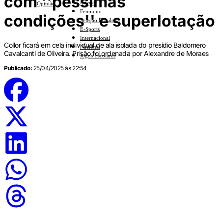
com ''péssimas
Interior
Opinião
Feminino
condições'' e superlotação
Seleção Brasileira
E-Sports
Internacional
Collor ficará em cela individual de ala isolada do presídio Baldomero
Nacional
Cavalcanti de Oliveira. Prisão foi ordenada por Alexandre de Moraes
Jogos Escolares
Publicado:
25/04/2025 às 22:54