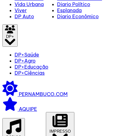
Vida Urbana
Diario Político
Viver
Esplanada
DP Auto
Diario Econômico
DP+
DP+Saúde
DP+Agro
DP+Educação
DP+Ciências
PERNAMBUCO.COM
AQUIPE
IMPRESSO