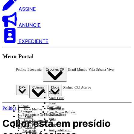
ASSINE
ANUNCIE
EXPEDIENTE
Menu Portal
Política
Economia
Esportes DP
Brasil
Mundo
Vida Urbana
Viver
DP+
Colunas
Blogs
Xinhua
CRI
Acervo
Náutico
Santa Cruz
Sport
DP Auto
Blog Giro
Política
Olimpíadas
Diario Mulher
DP +Agro
Blog Dantas Barreto
Basquete
Economia e Negócios Em Foco
DP +Saúde
Collor está em presídio
Vôlei
Diario Econômico
DP +Educação
Tênis
Diario Político
DP +Ciências
Automobilismo
Esplanada