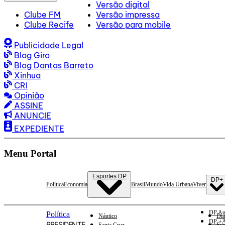
Versão digital
Clube FM
Versão impressa
Clube Recife
Versão para mobile
Publicidade Legal
Blog Giro
Blog Dantas Barreto
Xinhua
CRI
Opinião
ASSINE
ANUNCIE
EXPEDIENTE
Menu Portal
Esportes DP
DP+
Política
Economia
Brasil
Mundo
Vida Urbana
Viver
DP Au
Política
Náutico
Dia
DP +A
PRESIDENTE