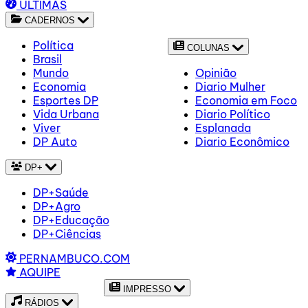
ÚLTIMAS
CADERNOS
Política
COLUNAS
Brasil
Mundo
Opinião
Economia
Diario Mulher
Esportes DP
Economia em Foco
Vida Urbana
Diario Político
Viver
Esplanada
DP Auto
Diario Econômico
DP+
DP+Saúde
DP+Agro
DP+Educação
DP+Ciências
PERNAMBUCO.COM
AQUIPE
IMPRESSO
RÁDIOS