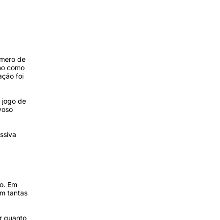
úmero de
ano como
ação foi
 jogo de
voso
essiva
no. Em
om tantas
r quanto