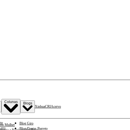
Colunas
Blogs
Xinhua
CRI
Acervo
to
Blog Giro
rio Mulher
gro
Blog Dantas Barreto