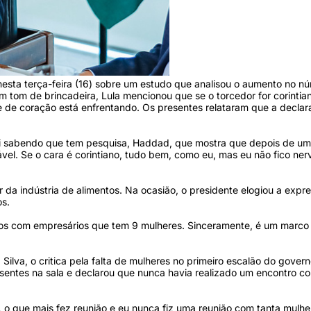
 nesta terça-feira (16) sobre um estudo que analisou o aumento no n
Em tom de brincadeira, Lula mencionou que se o torcedor for corinti
e de coração está enfrentando. Os presentes relataram que a declar
quei sabendo que tem pesquisa, Haddad, que mostra que depois de um
ável. Se o cara é corintiano, tudo bem, como eu, mas eu não fico ner
 da indústria de alimentos. Na ocasião, o presidente elogiou a expr
os.
zemos com empresários que tem 9 mulheres. Sinceramente, é um marco
lva, o critica pela falta de mulheres no primeiro escalão do gover
sentes na sala e declarou que nunca havia realizado um encontro c
, o que mais fez reunião e eu nunca fiz uma reunião com tanta mulhe