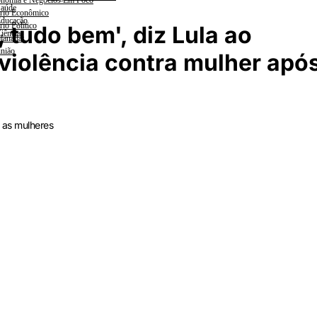
nomia e Negócios Em Foco
aúde
rio Econômico
ducação
rio Político
, tudo bem', diz Lula ao
iências
lanada
nião
iolência contra mulher apó
a as mulheres