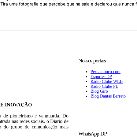
. Tira uma fotografia que percebe que na sala e declarou que nunca 
Nossos portais
Pernambuco.com
Esportes DP
Rádio Clube WEB
Rádio Clube PE
Blog Giro
Blog Dantas Barreto
 E INOVAÇÃO
ia de pioneirismo e vanguarda. Do
trada nas redes sociais, o Diario de
rão do grupo de comunicação mais
WhatsApp DP