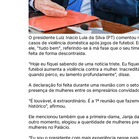
O presidente Luiz Inácio Lula da Silva (PT) comentou
casos de violência doméstica após jogos de futebol. 
ele, "tudo bem", referindo-se à má fase que o seu tim
feita de forma descontraída.
“Hoje eu fiquei sabendo de uma notícia triste. Eu fi
futebol aumenta a violência contra a mulher. Inacredit
quando perco, eu lamento profundamente”, disse.
A declaração foi feita durante uma reunião com o setor
presença de mulheres entre os empresários convidad
“É louvável, é extraordinário. É a 1ª reunião que fa
histórico”, afirmou.
Ele mencionou também que a primeira-dama, Janja da Si
outro momento, elogiou a quantidade de mulheres pre
mulheres no Palácio.
“Eu sou o presidente com mais experiência nesse país